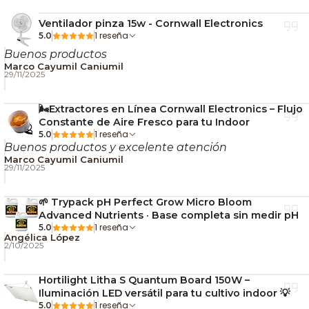
Ventilador pinza 15w - Cornwall Electronics
1 reseña
5.0
Buenos productos
Marco Cayumil Caniumil
29/11/2025
🌬️Extractores en Línea Cornwall Electronics – Flujo
Constante de Aire Fresco para tu Indoor
1 reseña
5.0
Buenos productos y excelente atención
Marco Cayumil Caniumil
29/11/2025
🌱 Trypack pH Perfect Grow Micro Bloom
Advanced Nutrients · Base completa sin medir pH
1 reseña
5.0
Angélica López
2/10/2025
Hortilight Litha S Quantum Board 150W –
Iluminación LED versátil para tu cultivo indoor 💡
1 reseña
5.0