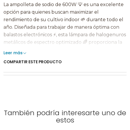
La ampolleta de sodio de 600W 💡 es una excelente
opción para quienes buscan maximizar el
rendimiento de su cultivo indoor 🌱 durante todo el
año. Diseñada para trabajar de manera óptima con
balastos electrónicos ⚡, esta lámpara de halogenuros
metálicos de espectro optimizado 🌈 proporciona la
energía espectral ideal para promover un
Leer más
crecimiento vegetativo fuerte y saludable 🌿.
COMPARTIR ESTE PRODUCTO
Gracias a su alta y sostenida salida de luz 💥, esta
ampolleta asegura que tus plantas reciban la
intensidad lumínica necesaria para desarrollarse
vigorosamente, favoreciendo el estiramiento y la
expansión de ramas y hojas 🌳. Su eficiencia y calidad
la convierten en una herramienta indispensable para
También podría interesarte uno de
quienes buscan resultados profesionales en sus
estos
cultivos de interior 🏡.