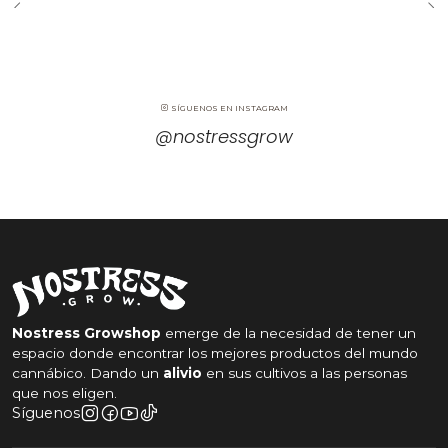
SÍGUENOS EN INSTAGRAM
@nostressgrow
Nostress Growshop
emerge de la necesidad de tener un
espacio donde encontrar los mejores productos del mundo
cannábico. Dando un
alivio
en sus cultivos a las personas
que nos eligen.
Síguenos