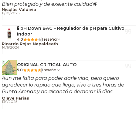
Bien protegido y de exelente calidad🤟
Nicolás Valdivia
11/10/2025
🧪 pH Down BAC – Regulador de pH para Cultivo
Indoor
1 reseña
4.0
Ricardo Rojas Napaldeath
14/6/2024
ORIGINAL CRITICAL AUTO
1 reseña
5.0
Aun me falta para poder darle vida, pero quiero
agradecer lo rapido que llego, vivo a tres horas de
Punta Arenas y no alcanzó a demorar 15 dias.
Ademas con hermosos regalos esplendido!!
Olave Farias
13/1/2025