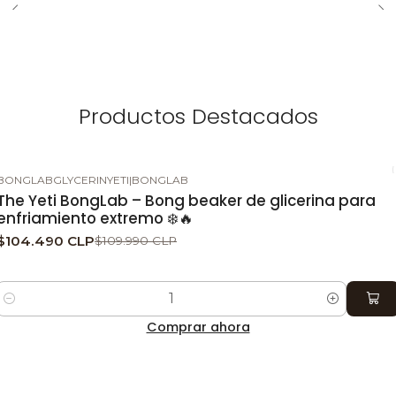
Productos Destacados
BONGLABGLYCERINYETI
|
BONGLAB
-5%
DESCUENTO
The Yeti BongLab – Bong beaker de glicerina para
enfriamiento extremo ❄️🔥
$104.490 CLP
$109.990 CLP
Cantidad
Comprar ahora