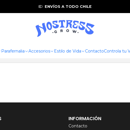
Inicio
Zona de Cultivo
Control agua
Medidor de Ph
ENVÍOS A TODO CHILE
Todavía no hay productos disponibles aquí
car en otras categorías o utilizar la barra de búsqueda 
productos.
Parafernalia
Accesorios
Estilo de Vida
Contacto
Controla tu
S
INFORMACIÓN
Contacto