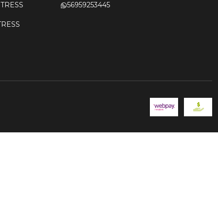
OSTRESS
56959253445
STRESS