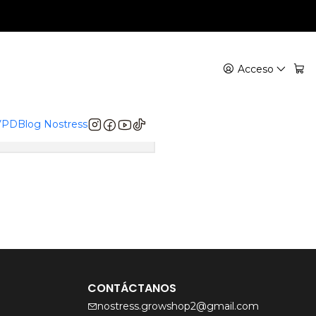
Acceso
para encontrar otros
 VPD
Blog Nostress
CONTÁCTANOS
nostress.growshop2@gmail.com