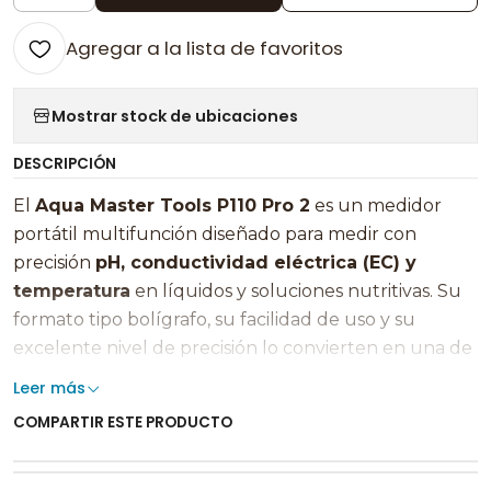
Agregar a la lista de favoritos
Mostrar stock de ubicaciones
DESCRIPCIÓN
El
Aqua Master Tools P110 Pro 2
es un medidor
portátil multifunción diseñado para medir con
precisión
pH, conductividad eléctrica (EC) y
temperatura
en líquidos y soluciones nutritivas. Su
formato tipo bolígrafo, su facilidad de uso y su
excelente nivel de precisión lo convierten en una de
las herramientas más prácticas para quienes desean
Leer más
controlar de forma rápida y confiable la calidad del
COMPARTIR ESTE PRODUCTO
agua de riego. 🌱💧
En cualquier cultivo, el pH determina qué tan