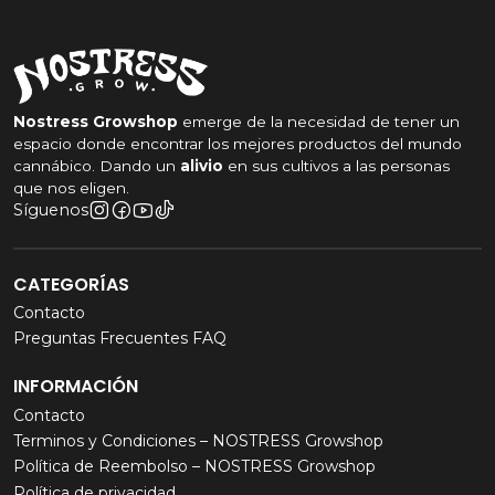
❓ Preguntas Frecuentes
¿Qué mide el P110 Pro 2?
Mide pH, EC y temperatura en agua y soluciones
Nostress Growshop
emerge de la necesidad de tener un
nutritivas.
espacio donde encontrar los mejores productos del mundo
cannábico. Dando un
alivio
en sus cultivos a las personas
¿Es adecuado para
que nos eligen.
principiantes?
Síguenos
Sí, su diseño intuitivo y calibración sencilla lo hacen
CATEGORÍAS
ideal para usuarios de todos los niveles.
Contacto
¿El electrodo se puede
Preguntas Frecuentes FAQ
reemplazar?
INFORMACIÓN
Contacto
Sí, lo que permite extender significativamente la vida
Terminos y Condiciones – NOSTRESS Growshop
útil del equipo.
Política de Reembolso – NOSTRESS Growshop
Política de privacidad