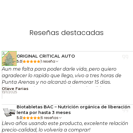
enormemente su mantenimiento y prolonga su vida
útil.
✨ Beneficios Principales
del Aqua Master P110 Pro
Reseñas destacadas
2
📊 Mide pH, EC y temperatura con un solo
ORIGINAL CRITICAL AUTO
1 reseña
5.0
equipo.
Aun me falta para poder darle vida, pero quiero
🖊️ Formato compacto tipo bolígrafo, cómodo y
agradecer lo rapido que llego, vivo a tres horas de
portátil.
Punta Arenas y no alcanzó a demorar 15 dias.
📺 Pantalla negra con caracteres blancos para
Ademas con hermosos regalos esplendido!!
Olave Farias
13/1/2025
mejor lectura.
🔢 Precisión seleccionable con 1 o 2 decimales.
Biotabletas BAC – Nutrición orgánica de liberación
🔔 Recordatorio automático de calibración cada
lenta por hasta 3 meses
30 días.
6 reseñas
5.0
Llevo años usando este producto, excelente relación
🔄 Electrodo reemplazable para extender la vida
precio-calidad, lo volvería a comprar!
útil.