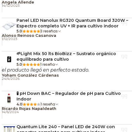
Angela Allende
14/12/2023
🌡️ Compensación automática de temperatura.
💧 Protección IP67 y capacidad de flotar.
Panel LED Nanolux RG320 Quantum Board 320W –
🧪 Electrodo de almacenamiento en seco.
Espectro completo UV + IR para cultivo indoor
🔋 Funciona con 2 pilas AAA incluidas.
3 reseñas
5.0
Alonso Reinoso Casanova
⏱️ Apagado automático después de 8 minutos.
1/12/2023
🌱 ¿Por Qué Medir pH y
🌱Light Mix 50 lts BioBizz – Sustrato orgánico
EC es Tan Importante?
equilibrado para cultivo
1 reseña
5.0
el producto llegó en perfecto estado.
Un pH fuera de rango puede bloquear la absorción
Yoham González Cárdenas
24/4/2026
de nutrientes, mientras que una EC demasiado alta o
demasiado baja puede provocar estrés nutricional o
🧪 pH Down BAC – Regulador de pH para Cultivo
crecimiento deficiente. Controlar ambos parámetros
Indoor
de forma constante permite mantener una nutrición
1 reseña
4.0
Ricardo Rojas Napaldeath
más estable y tomar decisiones basadas en datos
14/6/2024
reales.
Quantum Lite 240 – Panel LED de 240W con