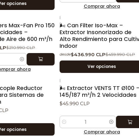
Ver opciones
Comprar ahora
|
TO
-5%
DESCUENTO
lters Max-Fan Pro 150
🌬️ Can Filter Iso-Max –
cidades –
Extractor Insonorizado de
de Aire de 600 m³/h
Alto Rendimiento para Culti
Indoor
CLP
$210.990 CLP
$436.990 CLP
$459.990 CLP
desde
Ver opciones
mprar ahora
|
Nuevo
Acople Reductor
🌬️ Extractor VENTS TT Ø100 
ara Sistemas de
145/187 m³/h 2 Velocidades
n
$45.990 CLP
 CLP
Cantidad
Ver opciones
Comprar ahora