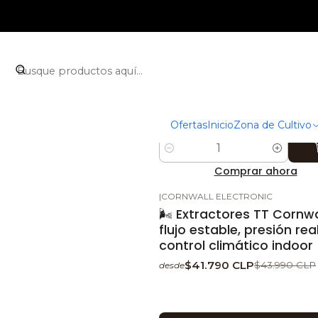
KASVIENLINEA125MM
|
KASVI
-5%
DESCUENTO
Extractor en Línea Kasvi 
mm – Flujo estable y baj
ruido para tu indoor 🌬️
$13.290 CLP
$13.990 CLP
Ofertas
Inicio
Zona de Cultivo
Cantidad
Comprar ahora
|
CORNWALL ELECTRONIC
-5%
DESCUENTO
🌬️ Extractores TT Cornwa
flujo estable, presión rea
control climático indoor
$41.790 CLP
$43.990 CLP
desde