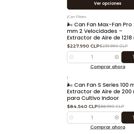
Ver opciones
|
Can FIlters
-5%
DESCUENTO
🌬️ Can Fan Max-Fan Pro
mm 2 Velocidades –
Extractor de Aire de 1218
$227.990 CLP
$239.990 CLP
Cantidad
Comprar ahora
|
-5%
DESCUENTO
🌬️ Can Fan S Series 100
Extractor de Aire de 200
para Cultivo Indoor
$84.540 CLP
$88.990 CLP
Cantidad
Comprar ahora