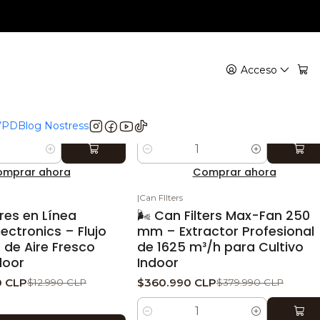
150MM
|
KASVI
|
KASVI
TO
-5%
DESCUENTO
en Línea Kasvi 150
DUCTO ALUMINIO 1MT 125
Acceso
 estable y bajo
$2.375 CLP
$2.500 CLP
tu indoor 🌬️
$15.990 CLP
 VPD
Blog Nostress
Cantidad
mprar ahora
Comprar ahora
|
Can FIlters
TO
-5%
DESCUENTO
ores en Línea
🌬️ Can Filters Max-Fan 250
lectronics – Flujo
mm – Extractor Profesional
de Aire Fresco
de 1625 m³/h para Cultivo
door
Indoor
0 CLP
$360.990 CLP
$12.990 CLP
$379.990 CLP
Cantidad