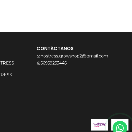
CONTÁCTANOS
nostress.growshop2@gmail.com
OSTRESS
56959253445
STRESS