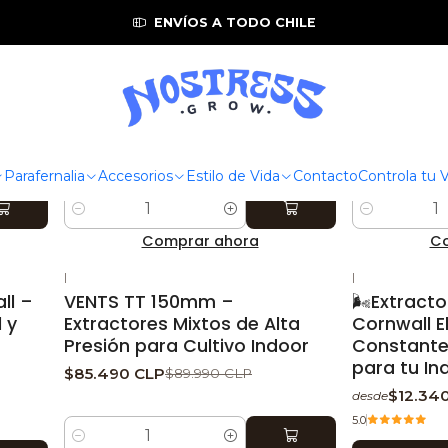
Inicio
Zona de Cultivo
Control de temperatura
Extractores
ENVÍOS A TODO CHILE
KASVIENLINEA100MM
|
KASVI
KASVIENLINEA
-5%
DESCUENTO
-5%
DESCUEN
125
Extractor en Línea Kasvi 100
Extractor 
o
mm – Compacto, silencioso y
mm – Flujo
eficiente para tu indoor 🌬️
ruido para 
$12.340 CLP
$15.190 CLP
$12.990 CLP
Parafernalia
Accesorios
Estilo de Vida
Contacto
Controla tu
Cantidad
Cantidad
Comprar ahora
Co
|
|
-5%
DESCUENTO
-5%
DESCUEN
ll –
VENTS TT 150mm –
🌬️Extract
l y
Extractores Mixtos de Alta
Cornwall E
Presión para Cultivo Indoor
Constante 
para tu In
$85.490 CLP
$89.990 CLP
$12.34
desde
5.0
Cantidad