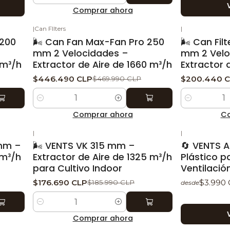
Comprar ahora
|
Can FIlters
|
-5%
DESCUENTO
-5%
DESCUEN
 200
🌬️ Can Fan Max-Fan Pro 250
🌬️ Can Fi
mm 2 Velocidades –
mm 2 Velo
 m³/h
Extractor de Aire de 1660 m³/h
Extractor 
$446.490 CLP
$200.440 
$469.990 CLP
Cantidad
Cantidad
Comprar ahora
Co
|
|
-5%
DESCUENTO
 mm –
🌬️ VENTS VK 315 mm –
🔄 VENTS 
 m³/h
Extractor de Aire de 1325 m³/h
Plástico p
para Cultivo Indoor
Ventilació
$176.690 CLP
$3.990
$185.990 CLP
desde
Cantidad
Comprar ahora