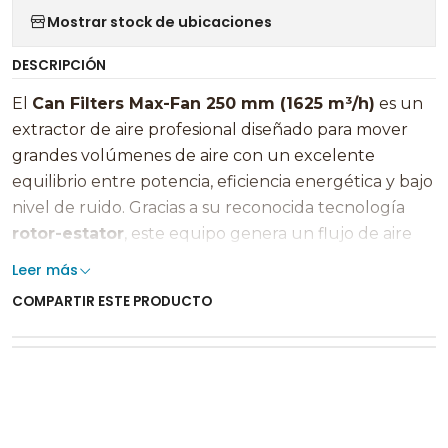
Mostrar stock de ubicaciones
DESCRIPCIÓN
El
Can Filters Max-Fan 250 mm (1625 m³/h)
es un
extractor de aire profesional diseñado para mover
grandes volúmenes de aire con un excelente
equilibrio entre potencia, eficiencia energética y bajo
nivel de ruido. Gracias a su reconocida tecnología
rotor-estator
, este equipo genera un flujo de aire
más uniforme, estable y eficiente que los extractores
Leer más
convencionales, convirtiéndose en una de las
COMPARTIR ESTE PRODUCTO
opciones más confiables para salas de cultivo indoor,
áreas técnicas y sistemas de ventilación exigentes. 🌱
💨
En un cultivo indoor, la extracción de aire es uno de
los pilares fundamentales para mantener