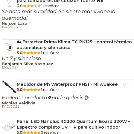
para fumadores de corazón fuerte 🔥🧪
1 reseña
3.0
La ventilación no solo elimina el aire caliente.
Se nota más suavidad. Se siente mas liviano la
quemada!
También regula la humedad, mantiene un flujo
Nelson Lara
constante de aire fresco y permite que las plantas
11/4/2026
transpiren correctamente. Esto influye directamente
en la absorción de agua, nutrientes y en la capacidad
🌬️ Extractor Prima Klima TC PK125 – control térmico
automático y silencioso
de aprovechar la iluminación de forma eficiente.
1 reseña
5.0
Un 7 y silencioso
Si quieres profundizar en este tema, revisa estas
Benjamin Silva Vasquez
12/2/2024
guías de Nostress:
👉
Importancia de la ventilación en el cultivo
Medidor de Ph Waterproof PH51 - Milwuakee
1 reseña
5.0
indoor
Exelente producto🍀nada q decir 👌
👉
Cómo controlar el olor con extracción de aire
Nicolás Valdivia
👉
Qué es el VPD y cómo usarlo
11/10/2025
🌀 Tecnología Rotor-
Panel LED Nanolux RG320 Quantum Board 320W –
Estator: Más Flujo, Menos
Espectro completo UV + IR para cultivo indoor
3 reseñas
5.0