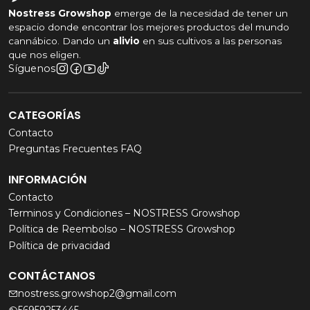
carbón de gran capacidad.
Nostress Growshop
emerge de la necesidad de tener un
espacio donde encontrar los mejores productos del mundo
¿Se puede regular la
cannábico. Dando un
alivio
en sus cultivos a las personas
velocidad?
que nos eligen.
Síguenos
Sí, es compatible con controladores electrónicos por
voltaje o frecuencia.
CATEGORÍAS
¿Hace mucho ruido?
Contacto
Preguntas Frecuentes FAQ
No. Su tecnología rotor-estator reduce
INFORMACIÓN
significativamente el ruido y las turbulencias.
Contacto
¿Incluye sistema de
Terminos y Condiciones – NOSTRESS Growshop
seguridad?
Política de Reembolso – NOSTRESS Growshop
Política de privacidad
Sí, incorpora un interruptor térmico que protege el
CONTÁCTANOS
equipo ante sobrecalentamiento.
nostress.growshop2@gmail.com
¿Se recomienda usar con
56959253445