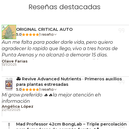
del Max-Fan 250 mm
Reseñas destacadas
🌪️ Caudal de aire de hasta 1625 m³/h.
⚡ Tecnología rotor-estator para mayor eficiencia.
ORIGINAL CRITICAL AUTO
🔇 Funcionamiento silencioso con solo 48 dB(A).
1 reseña
5.0
🔋 Bajo consumo energético de 160 W.
Aun me falta para poder darle vida, pero quiero
agradecer lo rapido que llego, vivo a tres horas de
🛡️ Interruptor térmico de seguridad integrado.
Punta Arenas y no alcanzó a demorar 15 dias.
🎛️ Compatible con controladores electrónicos de
Ademas con hermosos regalos esplendido!!
Olave Farias
velocidad.
13/1/2025
🧱 Construcción robusta en metal galvanizado.
🚑 Revive Advanced Nutrients · Primeros auxilios
🔧 Incluye soportes para instalación rápida.
para plantas estresadas
🌱 Ideal para salas de cultivo y sistemas de
1 reseña
5.0
ventilación exigentes.
Mi grow preferido 🔥🔥la mejor atención eh
información
🌱 ¿Por Qué es Tan
Angélica López
22/10/2025
Importante un Buen
Extractor?
Mad Professor 42cm BongLab – Triple percolación