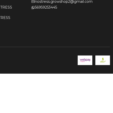
nostress.growshop2@gmail.com
OSTRESS
56959253445
STRESS