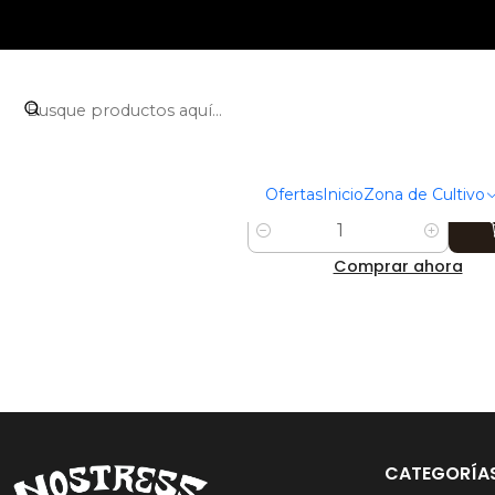
|
-5%
DESCUENTO
Pulse Meter Temperatur
Humedad y Ec - Bluelab
$474.990 CLP
$499.990 CLP
Ofertas
Inicio
Zona de Cultivo
Cantidad
Comprar ahora
CATEGORÍA