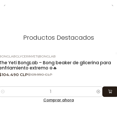
Productos Destacados
BONGLABGLYCERINYETI
|
BONGLAB
-5%
DESCUENTO
The Yeti BongLab – Bong beaker de glicerina para
enfriamiento extremo ❄️🔥
$104.490 CLP
$109.990 CLP
Cantidad
Comprar ahora