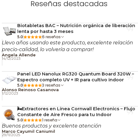
Reseñas destacadas
🔹 Visualización en tiempo real
🔹 Almacenamiento de datos históricos
🔹 Comparación entre diferentes puntos de medición
Biotabletas BAC – Nutrición orgánica de liberación
lenta por hasta 3 meses
🔹 Establecimiento de objetivos personalizados
6 reseñas
5.0
🔹 Exportación de datos para análisis profesional
Llevo años usando este producto, excelente relación
precio-calidad, lo volvería a comprar!
Con la app Pulse, llevas el
control total de tus
Angela Allende
14/12/2023
cultivos en la palma de la mano
. ¡Cultiva con
datos, no con suposiciones! 🌿📈
Panel LED Nanolux RG320 Quantum Board 320W –
Espectro completo UV + IR para cultivo indoor
3 reseñas
5.0
Alonso Reinoso Casanova
🔍
Especificaciones técnicas
1/12/2023
Medición de:
Humedad (%), EC, Temperatura
🌬️Extractores en Línea Cornwall Electronics – Flujo
Rango de EC:
0.0 – 15.0
Constante de Aire Fresco para tu Indoor
1 reseña
5.0
Rango de temperatura:
5°C – 40°C
Buenos productos y excelente atención
Rango de humedad:
5% – 70%
Marco Cayumil Caniumil
29/11/2025