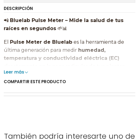
DESCRIPCIÓN
📲
Bluelab Pulse Meter – Mide la salud de tus
raíces en segundos
🌱📊
El
Pulse Meter de Bluelab
es la herramienta de
última generación para medir
humedad,
temperatura y conductividad eléctrica (EC)
directamente en la zona radicular de tus plantas.
Leer más
Diseñado para agricultores, cultivadores de cannabis
COMPARTIR ESTE PRODUCTO
y técnicos agrícolas que buscan precisión, eficiencia y
control total del entorno de cultivo.
🌍
Ideal para tierra, coco, sustratos mezclados y
soluciones nutritivas
, este medidor portátil se
conecta con tu celular para visualizar datos en
tiempo real, sin cables, sin derrames y sin
También podría interesarte uno de
complicaciones.