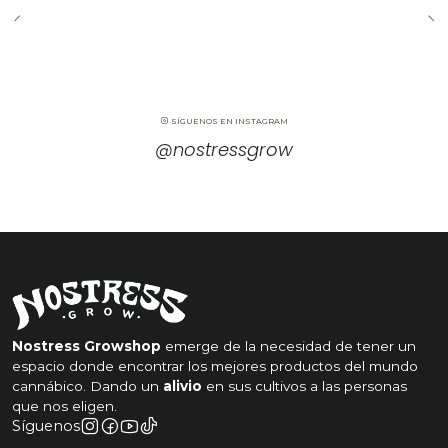
SÍGUENOS EN INSTAGRAM
@nostressgrow
Nostress Growshop
emerge de la necesidad de tener un
espacio donde encontrar los mejores productos del mundo
cannábico. Dando un
alivio
en sus cultivos a las personas
que nos eligen.
Síguenos