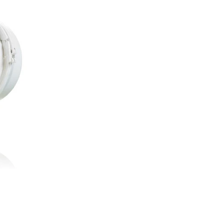
Caudal velocidad 1:
Caudal velocidad 2
Diámetro:
123 mm
Dimensiones:
246 ×
Peso:
1.4 kg
Vida útil del motor:
Protección:
térmica 
✨ Benefic
⚡
Dos velocidades
p
🔇
Silencioso
y perfe
🌬️
Presión estable
c
🛠️
Mantención simp
🌱
Mejor clima inte
📘 ¿Por qu