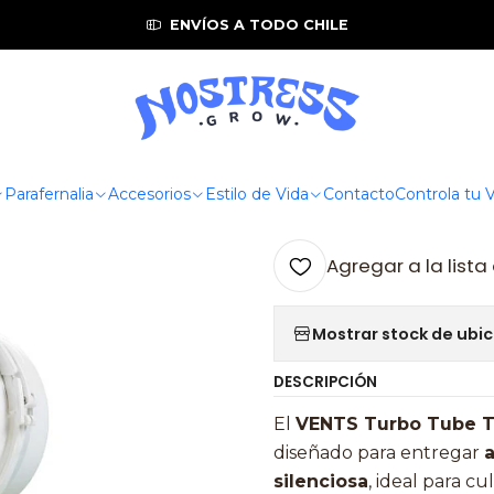
atura
Extractores
Vents
VENTS TT 125 mm – Extractor Turbo 
ENVÍOS A TODO CHILE
|
VENTS TT 12
Tube de Alta
Indoor
Parafernalia
Accesorios
Estilo de Vida
Contacto
Controla tu
Agregar a la lista
Mostrar stock de ubi
DESCRIPCIÓN
El
VENTS Turbo Tube T
diseñado para entregar
a
silenciosa
, ideal para c