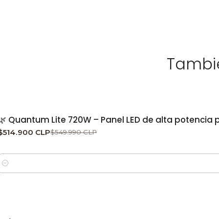
Tambié
-6%
DESCUENTO
🌿 Quantum Lite 720W – Panel LED de alta potencia 
$514.900 CLP
$549.990 CLP
Cantidad