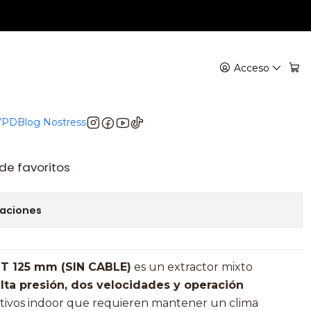
Tube de Alta Presión para Cultivo Indoor
5 mm – Extractor Turbo
Acceso
 Presión para Cultivo
 VPD
Blog Nostress
 de favoritos
caciones
T 125 mm (SIN CABLE)
es un extractor mixto
lta presión, dos velocidades y operación
ultivos indoor que requieren mantener un clima