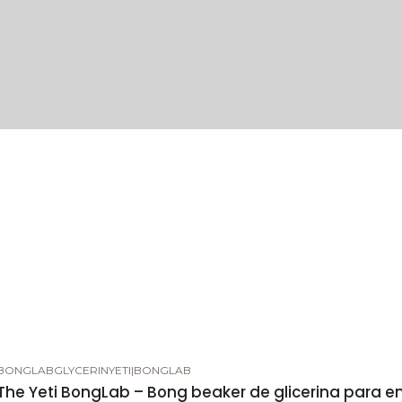
BONGLABGLYCERINYETI
|
BONGLAB
-5%
DESCUENTO
The Yeti BongLab – Bong beaker de glicerina para e