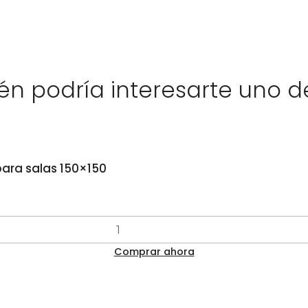
125 mm?
Porque ofrece potencia c
ductos y filtros. Ayuda a
un ambiente más estable, 
n podría interesarte uno d
plantas. Si quieres entend
cultivo, revisa nuestra
Ca
🔧 Cómo 
para salas 150×150
Instálalo en la parte 
Evita ductos con muc
Complementa con un
Dirige la salida del a
Comprar ahora
🌿 Cultiva sencillo, cult