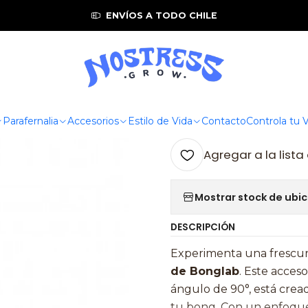
Inicio
Parafernalia
Bongs
Atrapaceniza Perc Clear 14mm
ENVÍOS A TODO CHILE
|
Atrapaceniz
A
Parafernalia
Accesorios
Estilo de Vida
Contacto
Controla tu
Cantidad
Agregar a la lista
Mostrar stock de ubi
DESCRIPCIÓN
Experimenta una frescura
de Bonglab
. Este acces
ángulo de 90°, está crea
tu bong. Con un enfoque 