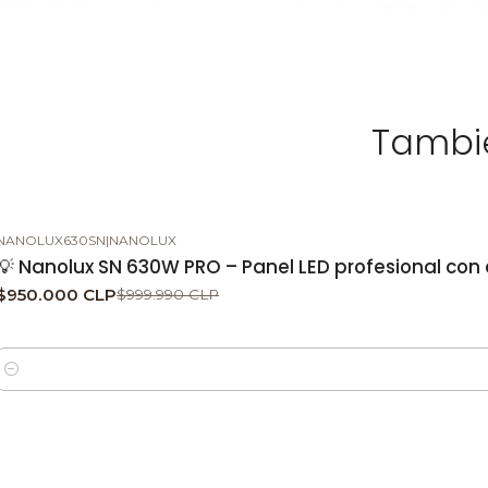
Tambié
NANOLUX630SN
|
NANOLUX
-5%
DESCUENTO
💡 Nanolux SN 630W PRO – Panel LED profesional con c
$950.000 CLP
$999.990 CLP
Cantidad