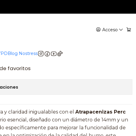
a Perc Clear 14mm
Acceso
gregar al Carro
Comprar ahora
 VPD
Blog Nostress
 de favoritos
caciones
 y claridad inigualables con el
Atrapacenizas Perc
orio esencial, diseñado con un diámetro de 14mm y un
do específicamente para mejorar la funcionalidad de
en la optimización de la calidad del humo, este