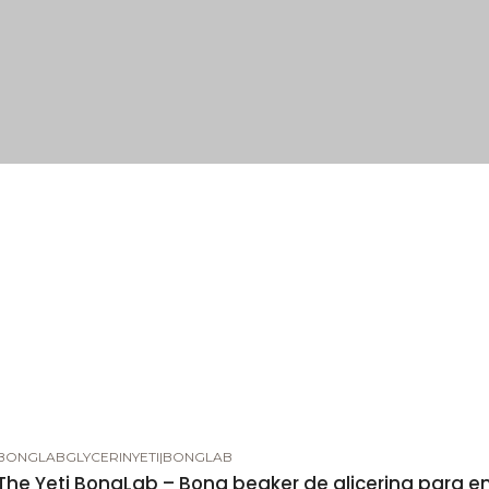
BONGLABGLYCERINYETI
|
BONGLAB
-5%
DESCUENTO
The Yeti BongLab – Bong beaker de glicerina para e