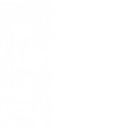
Enfriamiento Mejor
asegurando que cada 
Mantenimiento Senc
bong en óptimas cond
Durabilidad:
Vidrio 
integridad a lo largo
Compatibilidad:
Ada
ángulo de 90° que fac