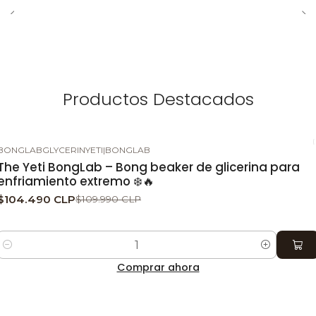
Productos Destacados
BONGLABGLYCERINYETI
|
BONGLAB
-5%
DESCUENTO
The Yeti BongLab – Bong beaker de glicerina para
enfriamiento extremo ❄️🔥
$104.490 CLP
$109.990 CLP
Cantidad
Comprar ahora