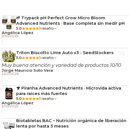
evitando daños en el equipo y maximizando la
estabilidad lumínica. Su diseño ultra silencioso es
ideal para quienes buscan una experiencia de cultivo
🌱 Trypack pH Perfect Grow Micro Bloom
Advanced Nutrients · Base completa sin medir pH
libre de ruido.
1 reseña
5.0
Angélica López
2/10/2025
Especificaciones técnicas:
Triton Biscotto Lime Auto x3 - SeedStockers
🔹 Potencia regulable: 250W / 400W / 600W
1 reseña
5.0
(HPS/MH) – 315W (CMH)
Muy buena atención y variedad de productos 10/10
🔹 Compatibilidad: HPS, MH y CMH
Jorge Mauricio Soto Vera
22/2/2026
🔹 Protección contra alto/bajo voltaje
🔹 Sistema de detección de lámpara caliente
🍄 Piranha Advanced Nutrients · Microvida activa
🔹 Funcionamiento silencioso y eficiente
para raíces más fuertes
1 reseña
5.0
Angélica López
2/10/2025
Si buscas un balastro potente, seguro y eficiente, el
Hortilight 600W IGNIS es la solución perfecta para
Biotabletas BAC – Nutrición orgánica de liberación
maximizar el crecimiento y la producción de tus
lenta por hasta 3 meses