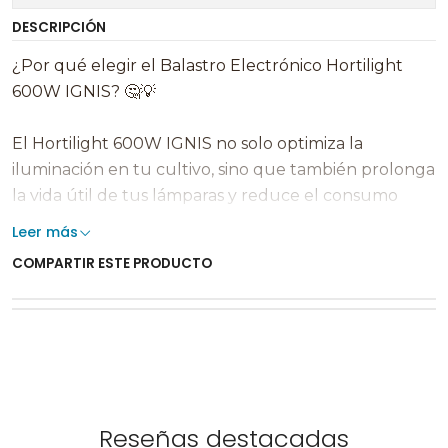
DESCRIPCIÓN
¿Por qué elegir el Balastro Electrónico Hortilight
600W IGNIS? 🤔💡
El Hortilight 600W IGNIS no solo optimiza la
iluminación en tu cultivo, sino que también prolonga
la vida útil de tus lámparas y reduce el consumo
energético, lo que se traduce en menores costos y
Leer más
mayor rendimiento. Su capacidad para trabajar con
COMPARTIR ESTE PRODUCTO
distintas tecnologías de bombillas (HPS, MH y CMH)
lo convierte en una opción versátil para cualquier
tipo de cultivo indoor.
Además, su sistema de protección contra
fluctuaciones de voltaje y detección de lámpara
caliente garantiza un funcionamiento seguro,
Reseñas destacadas