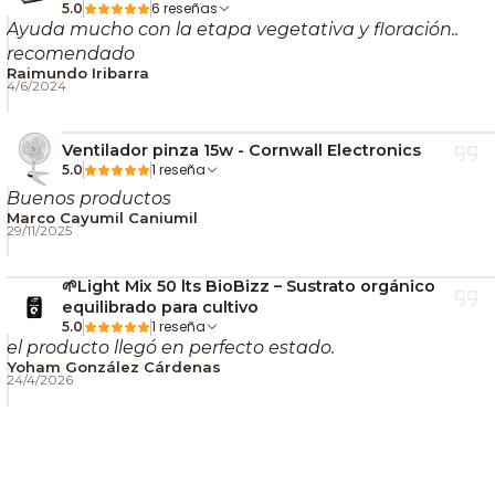
plantas. 🌱⚡ ¡Lleva tu cultivo al siguiente nivel con la
6 reseñas
5.0
Ayuda mucho con la etapa vegetativa y floración..
mejor iluminación!
recomendado
Raimundo Iribarra
4/6/2024
Ventilador pinza 15w - Cornwall Electronics
1 reseña
5.0
Buenos productos
Marco Cayumil Caniumil
29/11/2025
🌱Light Mix 50 lts BioBizz – Sustrato orgánico
equilibrado para cultivo
1 reseña
5.0
el producto llegó en perfecto estado.
Yoham González Cárdenas
24/4/2026