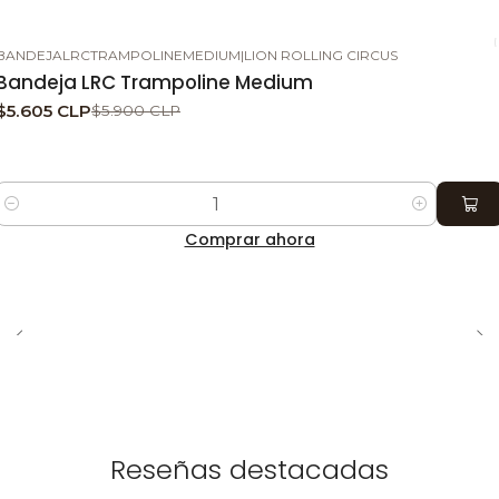
BANDEJALRCTRAMPOLINEMEDIUM
|
LION ROLLING CIRCUS
-5%
DESCUENTO
Bandeja LRC Trampoline Medium
$5.605 CLP
$5.900 CLP
Cantidad
Comprar ahora
Reseñas destacadas