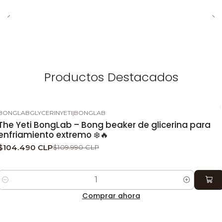
Productos Destacados
BONGLABGLYCERINYETI
|
BONGLAB
-5%
DESCUENTO
The Yeti BongLab – Bong beaker de glicerina para
enfriamiento extremo ❄️🔥
$104.490 CLP
$109.990 CLP
Cantidad
Comprar ahora