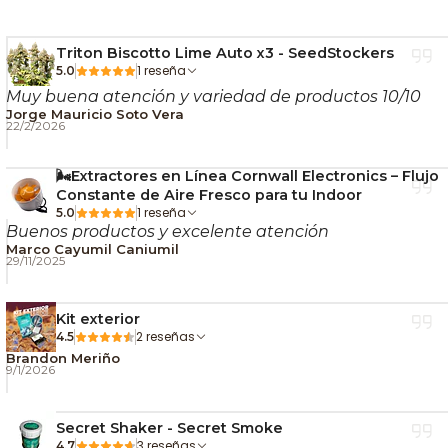
Triton Biscotto Lime Auto x3 - SeedStockers
1 reseña
5.0
Muy buena atención y variedad de productos 10/10
Jorge Mauricio Soto Vera
22/2/2026
🌬️Extractores en Línea Cornwall Electronics – Flujo
Constante de Aire Fresco para tu Indoor
1 reseña
5.0
Buenos productos y excelente atención
Marco Cayumil Caniumil
29/11/2025
Kit exterior
2 reseñas
4.5
Brandon Meriño
9/1/2026
Secret Shaker - Secret Smoke
3 reseñas
4.7