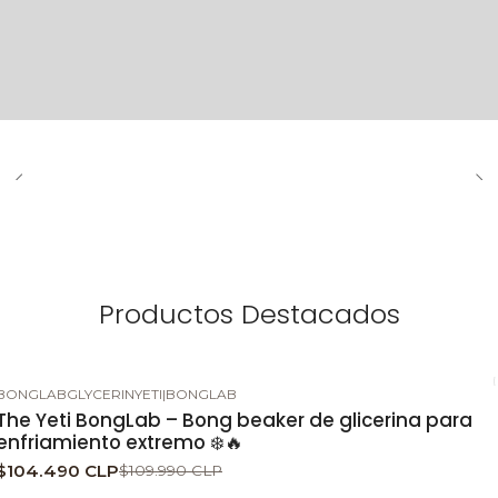
Productos Destacados
BONGLABGLYCERINYETI
|
BONGLAB
-5%
DESCUENTO
The Yeti BongLab – Bong beaker de glicerina para
enfriamiento extremo ❄️🔥
$104.490 CLP
$109.990 CLP