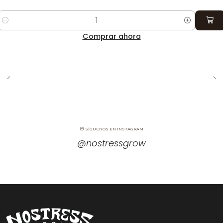
Cantidad
Comprar ahora
SÍGUENOS EN INSTAGRAM
@nostressgrow