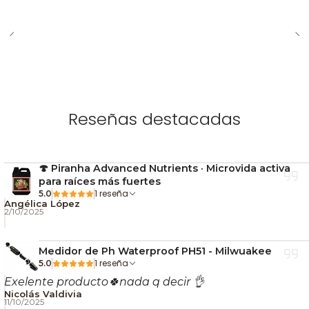
🔒 Cierre hermético contra aire y humedad
🖐️ Apertura fácil: ¡presiona los costados!
🧩 Diseño compacto y portátil
Reseñas destacadas
🍄 Piranha Advanced Nutrients · Microvida activa
para raíces más fuertes
1 reseña
5.0
Angélica López
2/10/2025
Medidor de Ph Waterproof PH51 - Milwuakee
1 reseña
5.0
Exelente producto🍀nada q decir 👌
Nicolás Valdivia
11/10/2025