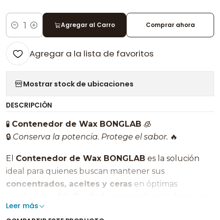
Agregar al Carro
Comprar ahora
Cantidad
Agregar a la lista de favoritos
Mostrar stock de ubicaciones
DESCRIPCIÓN
🧪
Contenedor de Wax BONGLAB
🧊
🔒
Conserva la potencia. Protege el sabor.
🔥
El
Contenedor de Wax BONGLAB
es la solución
ideal para quienes buscan mantener sus
concentrados, aceites y ceras
en óptimas
condiciones 💨💎. Diseñado pensando en la frescura y
Leer más
durabilidad, este accesorio se vuelve indispensable