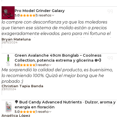
Pro Model Grinder Galaxy
5 reseñas
5.0
lo compre con desconfianza ya que los moledores
que tienen ese sistema de molido están a precios
exageradamente elevados. pero para mi fortuna el
moledor es exelente, pesado, agradable al tacto , el
Bryan Mateluna
26/11/2024
color rosado es aperlado (hermoso), muele con pocos
movimientos. le doy 5 estrellas y lo volvería a comprar
Green Avalanche 49cm Bonglab – Coolness
Collection, potencia extrema y glicerina ❄️💨
1 reseña
5.0
Me sorprendió la calidad del producto, es buenisimo,
lo recomiendo 100%. Quizá el mejor bong que he
probado :)
Christian Tapia Banda
23/1/2024
🍭 Bud Candy Advanced Nutrients · Dulzor, aroma y
energía en floración
1 reseña
5.0
Angélica López