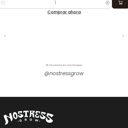
Cantidad
Comprar ahora
SÍGUENOS EN INSTAGRAM
@nostressgrow