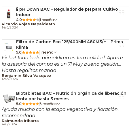
🧪 pH Down BAC – Regulador de pH para Cultivo
Indoor
1 reseña
4.0
Ricardo Rojas Napaldeath
14/6/2024
Filtro de Carbon Eco 125/400MM 480M3/H - Prima
Klima
1 reseña
5.0
Ficha! Todo lo de primaklima es 1era calidad. Aparte
la asesoría del compa es un 7! Muy buena gestión...
Hasta regalitos mando
Benjamin Silva Vasquez
12/2/2024
Biotabletas BAC – Nutrición orgánica de liberación
lenta por hasta 3 meses
6 reseñas
5.0
Ayuda mucho con la etapa vegetativa y floración..
recomendado
Raimundo Iribarra
4/6/2024