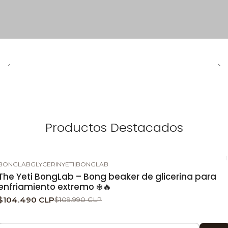
Productos Destacados
BONGLABGLYCERINYETI
|
BONGLAB
-5%
DESCUENTO
The Yeti BongLab – Bong beaker de glicerina para
enfriamiento extremo ❄️🔥
$104.490 CLP
$109.990 CLP