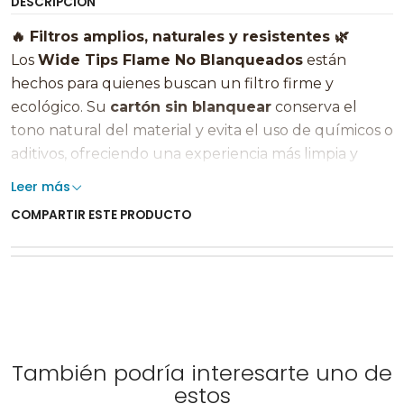
DESCRIPCIÓN
🔥 Filtros amplios, naturales y resistentes 🌿
Los
Wide Tips Flame No Blanqueados
están
hechos para quienes buscan un filtro firme y
ecológico. Su
cartón sin blanquear
conserva el
tono natural del material y evita el uso de químicos o
aditivos, ofreciendo una experiencia más limpia y
auténtica 😌.
Leer más
COMPARTIR ESTE PRODUCTO
El formato
Wide
facilita el armado y mejora el flujo
de aire 💨, logrando caladas suaves y consistentes.
Cada paquete contiene
50 tips pre-cortados
, listos
para usar y con la calidad que distingue a Flame por
su compromiso con materiales naturales y procesos
sustentables 🌎.
También podría interesarte uno de
✨
Características principales:
estos
• Marca: Flame Papers