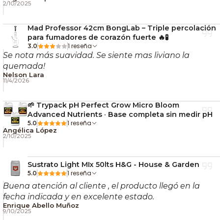
activar ambas percolaciones.
2/10/2025
Disfruta de un humo
frío, suave y bien filtrado
.
Mad Professor 42cm BongLab – Triple percolación
Consejo Nostress
para fumadores de corazón fuerte 🔥🧪
1 reseña
3.0
Se nota más suavidad. Se siente mas liviano la
Si quieres comparar tipos de bongs, tamaños y
quemada!
sistemas de filtración, revisa nuestra guía completa:
Nelson Lara
11/4/2026
cómo elegir un bong según tu estilo
.
🌿 Cultiva sencillo, cultiva Nostress.
🌱 Trypack pH Perfect Grow Micro Bloom
Advanced Nutrients · Base completa sin medir pH
1 reseña
5.0
Angélica López
2/10/2025
Sustrato Light MIx 50lts H&G - House & Garden
1 reseña
5.0
Buena atención al cliente , el producto llegó en la
fecha indicada y en excelente estado.
Enrique Abello Muñoz
9/10/2025