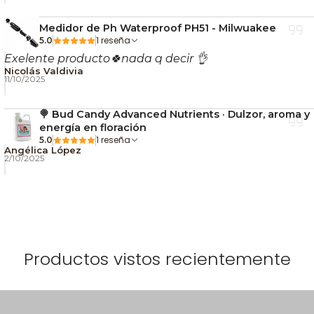
Medidor de Ph Waterproof PH51 - Milwuakee
1 reseña
5.0
Exelente producto🍀nada q decir 👌
Nicolás Valdivia
11/10/2025
🍭 Bud Candy Advanced Nutrients · Dulzor, aroma y
energía en floración
1 reseña
5.0
Angélica López
2/10/2025
Productos vistos recientemente