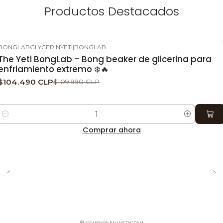
Productos Destacados
BONGLABGLYCERINYETI
|
BONGLAB
-5%
DESCUENTO
The Yeti BongLab – Bong beaker de glicerina para
enfriamiento extremo ❄️🔥
$104.490 CLP
$109.990 CLP
Cantidad
Comprar ahora
SÍGUENOS EN INSTAGRAM