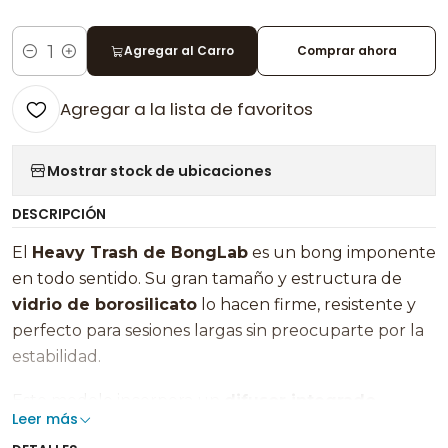
Agregar al Carro
Comprar ahora
Cantidad
Agregar a la lista de favoritos
Mostrar stock de ubicaciones
DESCRIPCIÓN
El
Heavy Trash de BongLab
es un bong imponente
en todo sentido. Su gran tamaño y estructura de
vidrio de borosilicato
lo hacen firme, resistente y
perfecto para sesiones largas sin preocuparte por la
estabilidad.
Este modelo incorpora un
difusor integrado
Leer más
conectado a una primera cámara de percolación con