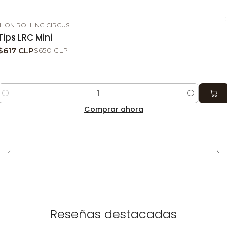
del cannabis. Los Khemo Perforated Silver Tips son
una excelente adición a cualquier colección de
LION ROLLING CIRCUS
-5%
DESCUENTO
parafernalia.
Tips LRC Mini
$617 CLP
$650 CLP
Cantidad
Comprar ahora
Reseñas destacadas