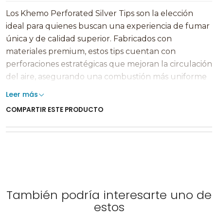
Los Khemo Perforated Silver Tips son la elección
ideal para quienes buscan una experiencia de fumar
única y de calidad superior. Fabricados con
materiales premium, estos tips cuentan con
perforaciones estratégicas que mejoran la circulación
del aire, asegurando una combustión más uniforme
y un humo suave. Además de optimizar la calidad del
Leer más
humo, estos tips también filtran impurezas y
COMPARTIR ESTE PRODUCTO
partículas no deseadas, ofreciendo una experiencia
más pura y agradable.
Su elegante diseño plateado añade un toque
sofisticado, convirtiéndolos en un accesorio
imprescindible para cualquier fumador. Compactos y
ligeros, son fáciles de llevar a todas partes, perfectos
También podría interesarte uno de
tanto para fumadores experimentados como para
estos
aquellos que están empezando a explorar el mundo