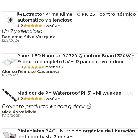
🌬️ Extractor Prima Klima TC PK125 – control térmico
automático y silencioso
1 reseña
5.0
Un 7 y silencioso
Benjamin Silva Vasquez
12/2/2024
Panel LED Nanolux RG320 Quantum Board 320W –
Espectro completo UV + IR para cultivo indoor
3 reseñas
5.0
Alonso Reinoso Casanova
1/12/2023
Medidor de Ph Waterproof PH51 - Milwuakee
1 reseña
5.0
Exelente producto🍀nada q decir 👌
Nicolás Valdivia
11/10/2025
Biotabletas BAC – Nutrición orgánica de liberación
lenta por hasta 3 meses