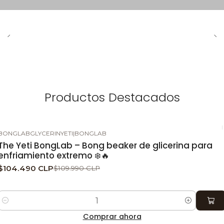
Productos Destacados
BONGLABGLYCERINYETI
|
BONGLAB
-5%
DESCUENTO
The Yeti BongLab – Bong beaker de glicerina para
enfriamiento extremo ❄️🔥
$104.490 CLP
$109.990 CLP
Cantidad
Comprar ahora