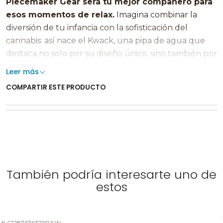
Piecemaker Gear será tu mejor compañero para
esos momentos de relax.
Imagina combinar la
diversión de tu infancia con la sofisticación del
cannabis: así nace el Kwack, una pipa de agua que
destaca no solo por su diseño único, sino también por
su funcionalidad.
Leer más
COMPARTIR ESTE PRODUCTO
Características destacadas:
Material de Silicona de Grado Alimenticio
:
Hecho con silicona segura y libre de toxinas,
garantizando una combustión limpia.
Diseño Desmontable
: Con 4 piezas
desmontables para una limpieza rápida y sencilla.
También podría interesarte uno de
Flotante y Resistente
: Ideal para disfrutar en el
estos
agua o llevarlo contigo en tus aventuras, sin
preocuparte por daños.
Diversión y Practicidad
: Su diseño divertido y
MLC1287676371
|
RAW