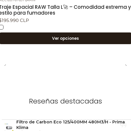
su funcionalidad práctica te permiten disfrutar
Traje Espacial RAW Talla L🚀 – Comodidad extrema y
de grandes caladas mientras te relajas, ¡incluso
estilo para fumadores
en el agua!
$195.990 CLP
¡El Kwack hace cuak!
Dale un toque único a tus
momentos de esparcimiento con esta pipa de agua
Ver opciones
divertida y funcional. Perfecta para quienes buscan
una combinación de resistencia y diversión.
Reseñas destacadas
Filtro de Carbon Eco 125/400MM 480M3/H - Prima
Klima