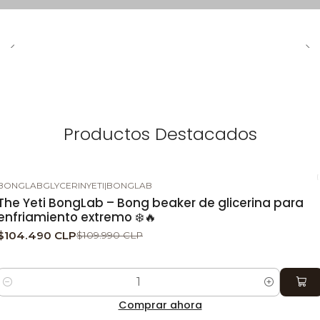
Productos Destacados
BONGLABGLYCERINYETI
|
BONGLAB
-5%
DESCUENTO
The Yeti BongLab – Bong beaker de glicerina para
enfriamiento extremo ❄️🔥
$104.490 CLP
$109.990 CLP
Cantidad
Comprar ahora