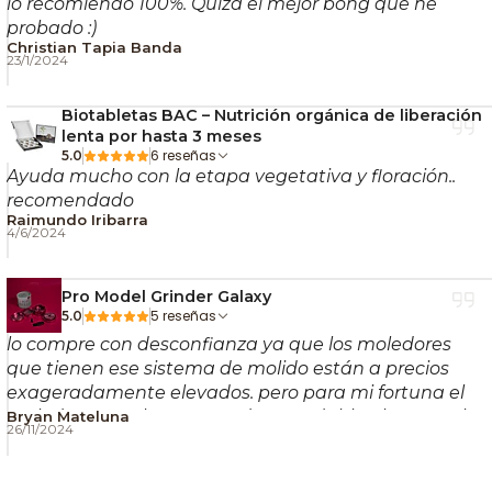
lo recomiendo 100%. Quizá el mejor bong que he
probado :)
Christian Tapia Banda
23/1/2024
Biotabletas BAC – Nutrición orgánica de liberación
lenta por hasta 3 meses
6 reseñas
5.0
Ayuda mucho con la etapa vegetativa y floración..
recomendado
Raimundo Iribarra
4/6/2024
Pro Model Grinder Galaxy
5 reseñas
5.0
lo compre con desconfianza ya que los moledores
que tienen ese sistema de molido están a precios
exageradamente elevados. pero para mi fortuna el
moledor es exelente, pesado, agradable al tacto , el
Bryan Mateluna
26/11/2024
color rosado es aperlado (hermoso), muele con pocos
movimientos. le doy 5 estrellas y lo volvería a comprar