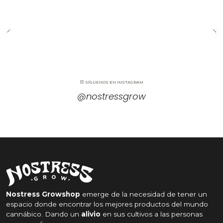
SÍGUENOS EN INSTAGRAM
@nostressgrow
Nostress Growshop
emerge de la necesidad de tener un
espacio donde encontrar los mejores productos del mundo
cannábico. Dando un
alivio
en sus cultivos a las personas