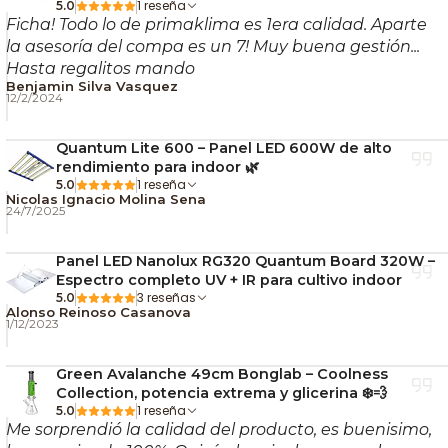
1 reseña
5.0
Ficha! Todo lo de primaklima es 1era calidad. Aparte
la asesoría del compa es un 7! Muy buena gestión...
Hasta regalitos mando
Benjamin Silva Vasquez
12/2/2024
Quantum Lite 600 – Panel LED 600W de alto
rendimiento para indoor 🌿
1 reseña
5.0
Nicolas Ignacio Molina Sena
24/7/2025
Panel LED Nanolux RG320 Quantum Board 320W –
Espectro completo UV + IR para cultivo indoor
3 reseñas
5.0
Alonso Reinoso Casanova
1/12/2023
Green Avalanche 49cm Bonglab – Coolness
Collection, potencia extrema y glicerina ❄️💨
1 reseña
5.0
Me sorprendió la calidad del producto, es buenisimo,