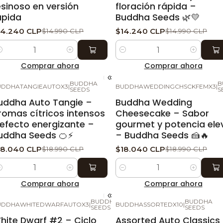
esinoso en versión
floración rápida –
ápida
Buddha Seeds 🌿💛
14.240 CLP
$14.240 CLP
$14.990 CLP
$14.990 CLP
ntidad
Cantidad
Comprar ahora
Comprar ahora
BUDDHA
B
UDDHATANGIEAUTOX3
|
BUDDHAWEDDINGCHSCKFEMX3
|
-5%
DESCUENTO
-5%
DESCUENTO
SEEDS
S
uddha Auto Tangie –
Buddha Wedding
romas cítricos intensos
Cheesecake – Sabor
 efecto energizante –
gourmet y potencia el
uddha Seeds 🍊⚡
– Buddha Seeds 🍰🔥
18.040 CLP
$18.040 CLP
$18.990 CLP
$18.990 CLP
ntidad
Cantidad
Comprar ahora
Comprar ahora
BUDDHA
BUDDHA
UDDHAWHITEDWARFAUTOX3
|
BUDDHASSORTEDX10
|
-5%
DESCUENTO
-5%
DESCUENTO
SEEDS
SEEDS
hite Dwarf #2 – Ciclo
Assorted Auto Classics