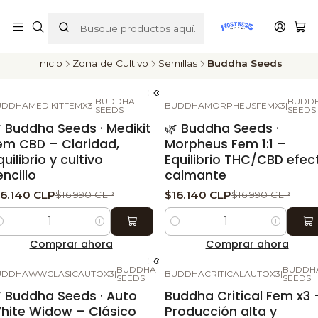
ENVÍOS A TODO CHILE
Inicio
Zona de Cultivo
Semillas
Buddha Seeds
BUDDHA
BUDD
UDDHAMEDIKITFEMX3
|
BUDDHAMORPHEUSFEMX3
|
-5%
DESCUENTO
-5%
DESCUENTO
SEEDS
SEEDS
 Buddha Seeds · Medikit
🌿 Buddha Seeds ·
em CBD – Claridad,
Morpheus Fem 1:1 –
quilibrio y cultivo
Equilibrio THC/CBD efec
encillo
calmante
16.140 CLP
$16.140 CLP
$16.990 CLP
$16.990 CLP
ntidad
Cantidad
Comprar ahora
Comprar ahora
BUDDHA
BUDDH
UDDHAWWCLASICAUTOX3
|
BUDDHACRITICALAUTOX3
|
-5%
DESCUENTO
-5%
DESCUENTO
SEEDS
SEEDS
 Buddha Seeds · Auto
Buddha Critical Fem x3 
hite Widow – Clásico
Producción alta y