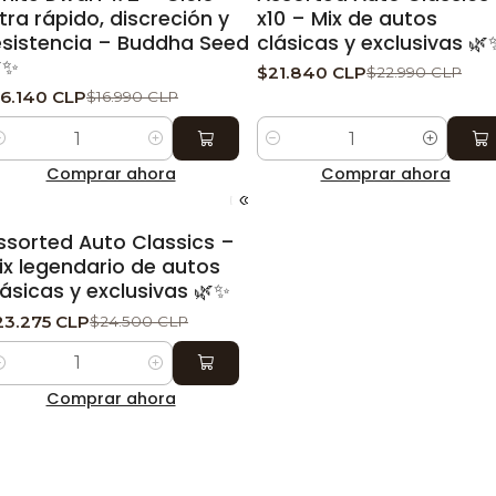
ltra rápido, discreción y
x10 – Mix de autos
esistencia – Buddha Seeds
clásicas y exclusivas 🌿
✨
$21.840 CLP
$22.990 CLP
16.140 CLP
$16.990 CLP
ntidad
Cantidad
Comprar ahora
Comprar ahora
-5%
DESCUENTO
ssorted Auto Classics –
ix legendario de autos
lásicas y exclusivas 🌿✨
23.275 CLP
$24.500 CLP
ntidad
Comprar ahora