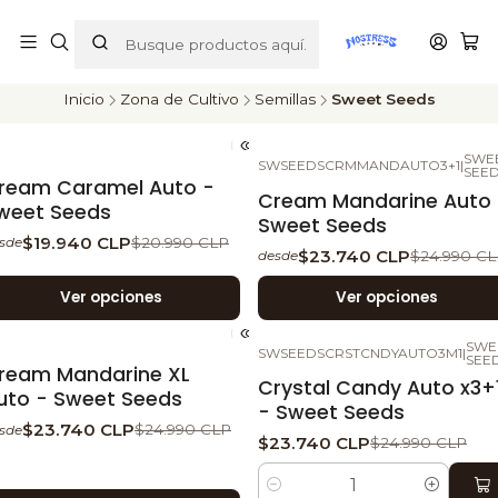
ENVÍOS A TODO CHILE
Inicio
Zona de Cultivo
Semillas
Sweet Seeds
SWE
SWSEEDSCRMMANDAUTO3+1
|
-5%
DESCUENTO
-5%
DESCUENTO
SEE
ream Caramel Auto -
Cream Mandarine Auto 
weet Seeds
Sweet Seeds
$19.940 CLP
$20.990 CLP
sde
$23.740 CLP
$24.990 C
desde
Ver opciones
Ver opciones
SWE
SWSEEDSCRSTCNDYAUTO3M1
|
-5%
DESCUENTO
-5%
DESCUENTO
SEE
ream Mandarine XL
Crystal Candy Auto x3+
uto - Sweet Seeds
- Sweet Seeds
$23.740 CLP
$24.990 CLP
sde
$23.740 CLP
$24.990 CLP
Cantidad