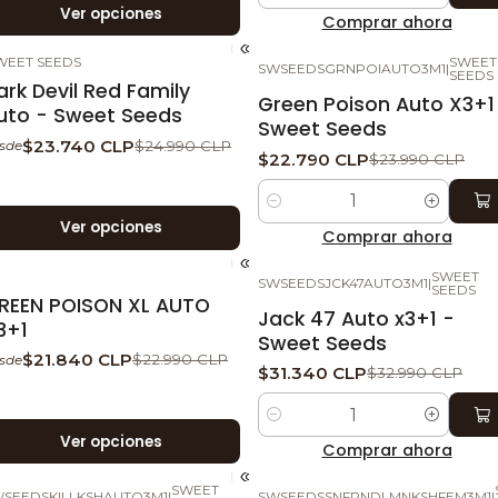
Ver opciones
Comprar ahora
WEET SEEDS
SWEET
SWSEEDSGRNPOIAUTO3M1
|
-5%
DESCUENTO
-5%
DESCUENTO
SEEDS
ark Devil Red Family
Green Poison Auto X3+1
uto - Sweet Seeds
Sweet Seeds
$23.740 CLP
$24.990 CLP
sde
$22.790 CLP
$23.990 CLP
Cantidad
Ver opciones
Comprar ahora
SWEET
SWSEEDSJCK47AUTO3M1
|
-5%
DESCUENTO
-5%
DESCUENTO
SEEDS
REEN POISON XL AUTO
Jack 47 Auto x3+1 -
3+1
Sweet Seeds
$21.840 CLP
$22.990 CLP
sde
$31.340 CLP
$32.990 CLP
Cantidad
Ver opciones
Comprar ahora
SWEET
SEEDSKILLKSHAUTO3M1
|
SWSEEDSSNFRNDLMNKSHFEM3M1
|