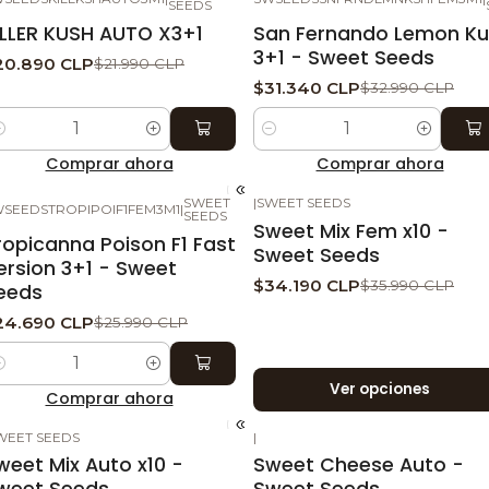
-5%
DESCUENTO
-5%
DESCUENTO
SEEDS
ILLER KUSH AUTO X3+1
San Fernando Lemon K
3+1 - Sweet Seeds
20.890 CLP
$21.990 CLP
$31.340 CLP
$32.990 CLP
ntidad
Cantidad
Comprar ahora
Comprar ahora
SWEET
|
SWEET SEEDS
SEEDSTROPIPOIF1FEM3M1
|
-5%
DESCUENTO
-5%
DESCUENTO
SEEDS
Sweet Mix Fem x10 -
ropicanna Poison F1 Fast
Sweet Seeds
ersion 3+1 - Sweet
$34.190 CLP
$35.990 CLP
eeds
24.690 CLP
$25.990 CLP
ntidad
Ver opciones
Comprar ahora
WEET SEEDS
|
-5%
DESCUENTO
-5%
DESCUENTO
weet Mix Auto x10 -
Sweet Cheese Auto -
weet Seeds
Sweet Seeds