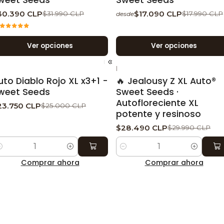
30.390 CLP
$17.090 CLP
$31.990 CLP
$17.990 CLP
desde
Ver opciones
Ver opciones
|
-5%
DESCUENTO
-5%
DESCUENTO
uto Diablo Rojo XL x3+1 -
🔥 Jealousy Z XL Auto®
weet Seeds
Sweet Seeds ·
Autofloreciente XL
23.750 CLP
$25.000 CLP
potente y resinoso
$28.490 CLP
$29.990 CLP
ntidad
Cantidad
Comprar ahora
Comprar ahora