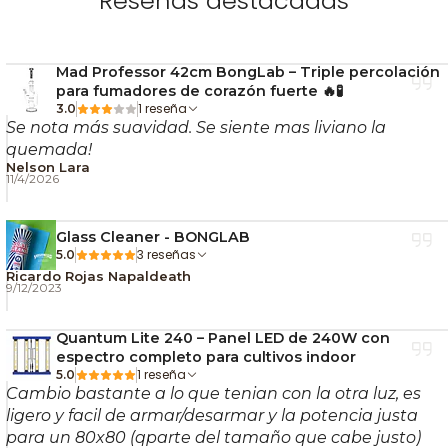
Reseñas destacadas
Agrega un pequeño nivel de agua para activar
los slits del difusor.
Instala el quemador macho de 14 mm.
Mad Professor 42cm BongLab – Triple percolación
Si usarás extracciones, calienta suavemente el
para fumadores de corazón fuerte 🔥🧪
accesorio correspondiente.
1 reseña
3.0
Se nota más suavidad. Se siente mas liviano la
Inhala suave para obtener una calada filtrada,
quemada!
limpia y directa.
Nelson Lara
11/4/2026
Disfruta una experiencia
rápida, potente y
portátil
😎.
Glass Cleaner - BONGLAB
Te puede interesar 🔗
3 reseñas
5.0
Ricardo Rojas Napaldeath
9/12/2023
Cómo elegir un bong 🧠
La importancia de la luz 💡
Quantum Lite 240 – Panel LED de 240W con
El agua en el cultivo 💧
espectro completo para cultivos indoor
1 reseña
5.0
Cambio bastante a lo que tenian con la otra luz, es
🌿 Cultiva sencillo, cultiva Nostress.
ligero y facil de armar/desarmar y la potencia justa
para un 80x80 (qparte del tamaño que cabe justo)