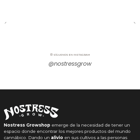
SÍGUENOS EN INSTAGRAM
@nostressgrow
Nostress Growshop
emerge de la necesidad de tener un
espacio donde encontrar los mejores productos del mundo
cannábico. Dando un
alivio
en sus cultivos a las personas