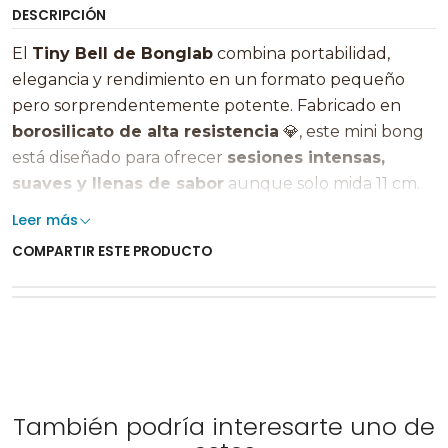
DESCRIPCIÓN
El
Tiny Bell de Bonglab
combina portabilidad,
elegancia y rendimiento en un formato pequeño
pero sorprendentemente potente. Fabricado en
borosilicato de alta resistencia
💎, este mini bong
está diseñado para ofrecer
sesiones intensas,
suaves y llenas de sabor
aunque solo mida 11 cm.
Leer más
Su tamaño compacto lo convierte en el compañero
COMPARTIR ESTE PRODUCTO
perfecto para llevar a cualquier parte 🚀. El
quemador macho de 14 mm
, pensado para hierba
seca y extracciones, incorpora un sujetador que te
permite controlar cada calada con precisión. El
filtrado se realiza a través de un
difusor con dos
slits
🌀, logrando una fumada limpia, fresca y muy
agradable.
También podría interesarte uno de