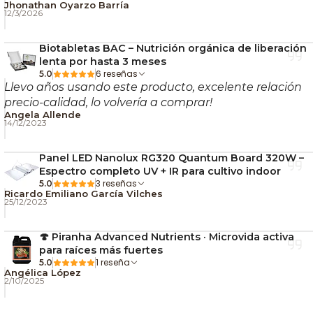
Jhonathan Oyarzo Barría
12/3/2026
Biotabletas BAC – Nutrición orgánica de liberación
lenta por hasta 3 meses
6 reseñas
5.0
Llevo años usando este producto, excelente relación
precio-calidad, lo volvería a comprar!
Angela Allende
14/12/2023
Panel LED Nanolux RG320 Quantum Board 320W –
Espectro completo UV + IR para cultivo indoor
3 reseñas
5.0
Ricardo Emiliano García Vilches
25/12/2023
🍄 Piranha Advanced Nutrients · Microvida activa
para raíces más fuertes
1 reseña
5.0
Angélica López
2/10/2025