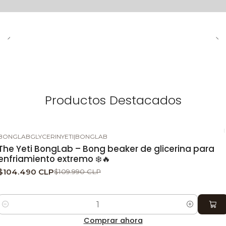
Productos Destacados
BONGLABGLYCERINYETI
|
BONGLAB
-5%
DESCUENTO
The Yeti BongLab – Bong beaker de glicerina para
enfriamiento extremo ❄️🔥
$104.490 CLP
$109.990 CLP
Cantidad
Comprar ahora