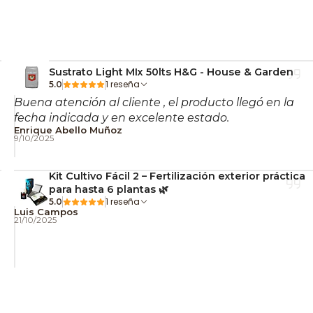
s principiantes?
es más seguras para evitar errores comunes de pH y
Sustrato Light MIx 50lts H&G - House & Garden
1 reseña
5.0
ho a todo Chile y asegura una nutrición estable,
Buena atención al cliente , el producto llegó en la
fecha indicada y en excelente estado.
esde el primer riego. 🌿
Cultiva sencillo, cultiva
Enrique Abello Muñoz
9/10/2025
Kit Cultivo Fácil 2 – Fertilización exterior práctica
para hasta 6 plantas 🌿
1 reseña
5.0
Luis Campos
21/10/2025