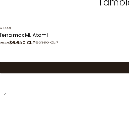
Tambié
ATAMI
-5%
DESCUENTO
Terra max ML Atami
$6.640 CLP
$6.990 CLP
desde