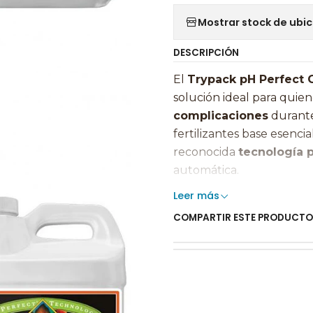
Mostrar stock de ubi
DESCRIPCIÓN
El
Trypack pH Perfect 
solución ideal para qui
complicaciones
durante 
fertilizantes base esenc
reconocida
tecnología 
automática.
Leer más
Gracias a este sistema, t
COMPARTIR ESTE PRODUCTO
secundarios
en proporci
bloqueos nutricionales.
convierte en una base co
avanzados.
✨
Beneficios principale