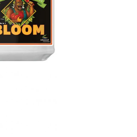
⚗️
pH Perfect
: ajust
🌿
Nutrición comple
🌸
Floraciones más 
💧
Mejor absorción 
🌍
Apto para tierra,
📌
Guía de uso y aplica
Utiliza siempre
Grow, Mi
comienza con dosis bajas
planta. En floración, aume
a la tecnología pH Perfec
normales de cultivo.
Para optimizar resultados
desde el inicio. Revisa la
g
contar con una iluminaci