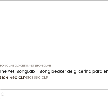
BONGLABGLYCERINYETI
|
BONGLAB
-5%
DESCUENTO
The Yeti BongLab – Bong beaker de glicerina para e
$104.490 CLP
$109.990 CLP
Cantidad