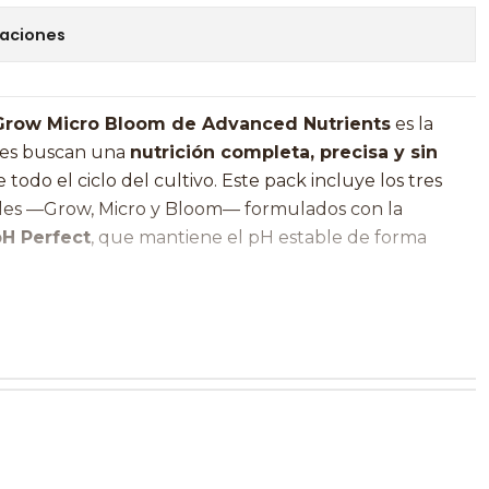
caciones
Grow Micro Bloom de Advanced Nutrients
es la
enes buscan una
nutrición completa, precisa y sin
todo el ciclo del cultivo. Este pack incluye los tres
iales —Grow, Micro y Bloom— formulados con la
pH Perfect
, que mantiene el pH estable de forma
us plantas reciben
macro, micro y nutrientes
ones óptimas, mejorando la absorción y evitando
 Es compatible con
tierra, coco e hidroponía
, lo que lo
nfiable tanto para cultivadores principiantes como
s