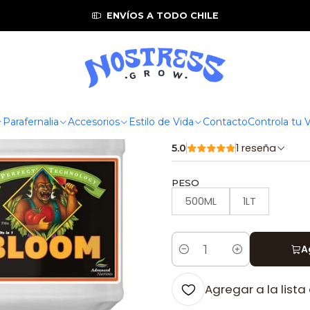
ed Nutrients
🌱 Trypack pH Perfect Grow Micro Bloom Advan
ENVÍOS A TODO CHILE
|
🌱 Trypack 
Bloom Advan
completa si
Parafernalia
Accesorios
Estilo de Vida
Contacto
Controla tu
1 reseña
5.0
PESO
500ML
1LT
A
Cantidad
Agregar a la lista