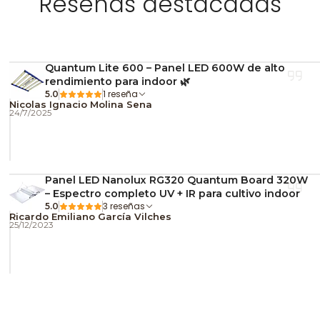
Reseñas destacadas
nutrición equilibrada.
¿Sirve para cultivadore
Sí. Es una de las opcion
Quantum Lite 600 – Panel LED 600W de alto
nutrición.
rendimiento para indoor 🌿
1 reseña
5.0
Compra online con despac
Nicolas Ignacio Molina Sena
24/7/2025
eficiente y profesional d
Nostress
Panel LED Nanolux RG320 Quantum Board 320W
– Espectro completo UV + IR para cultivo indoor
3 reseñas
5.0
Ricardo Emiliano García Vilches
25/12/2023