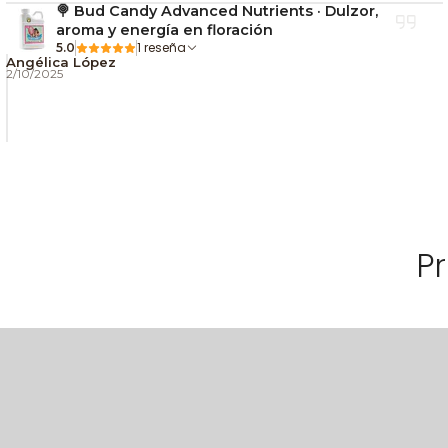
🍭 Bud Candy Advanced Nutrients · Dulzor,
aroma y energía en floración
1 reseña
5.0
Angélica López
2/10/2025
P