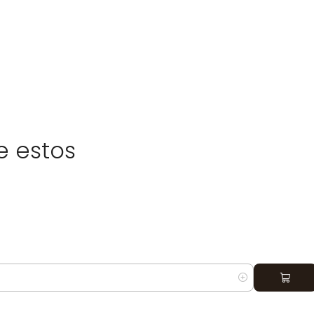
 Booster / Superbooster
miento:
~45 segundos
in
do médico + cerámica
ámica
ooth + Web App
en ~40 min)
e estos
za y originalidad
mos
equipos Storz & Bickel 100 % originales
, sellados
sde distribuidores oficiales. Garantía válida y soporte
as frecuentes