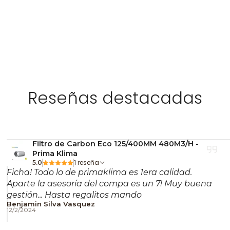
¿El VEAZY si
No directamente. Está d
necesitarías accesorios e
¿El VEAZY se
carga?
Reseñas destacadas
Sí, pero con menor veloc
mayoría de escenarios.
¿Qué tan res
Filtro de Carbon Eco 125/400MM 480M3/H -
Prima Klima
1 reseña
5.0
Su construcción en
PEEK
Ficha! Todo lo de primaklima es 1era calidad.
resistente al calor y al us
Aparte la asesoría del compa es un 7! Muy buena
gestión... Hasta regalitos mando
Cultiva sencillo, cultiv
Benjamin Silva Vasquez
12/2/2024
premium en
nostressgr