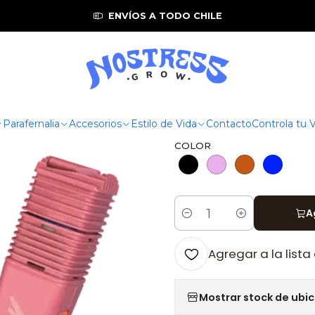
rizadores
Storz & Bickel
🌬 Vaporizador Veazy – Storz & Bicke
ENVÍOS A TODO CHILE
|
🌬 Vaporizad
ultracompac
Parafernalia
Accesorios
Estilo de Vida
Contacto
Controla tu
COLOR
A
Cantidad
Agregar a la lista
Mostrar stock de ubi