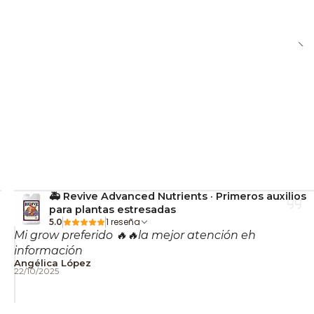
rve para concentrados?
iseñado para
hierba seca
. Para extracciones
xternos no incluidos.
 puede usar mientras
idad de carga. Es compatible con
passthrough
en la
istente es?
🚑 Revive Advanced Nutrients · Primeros auxilios
para plantas estresadas
1 reseña
5.0
 de grado médico
lo hace extremadamente
Mi grow preferido 🔥🔥la mejor atención eh
o intensivo.
información
Angélica López
22/10/2025
a Nostress.
Encuentra VEAZY y más vaporizadores
ow.cl
con envíos rápidos a todo Chile. 🌿