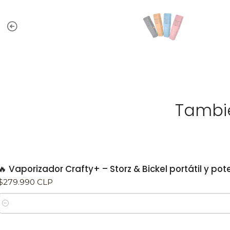
Tambié
🔥 Vaporizador Crafty+ – Storz & Bickel portátil y pot
$279.990 CLP
Cantidad