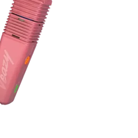
⚡
180 °C en 45 seg
🌬
10 L/min de flujo
📱
Bluetooth + Web
🔋
80 % de carga e
🏥 Materiales
PEEK d
🧩 Diseño ultracomp
🔗 Te pue
💨
Guía: ¿Cómo elegi
🌱
Cómo secar tu can
💡
Importancia de la 
🧾 Ficha t
Marca:
Storz & Bicke
Peso:
134 g
Sistema:
Calentamie