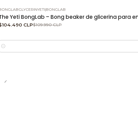
BONGLABGLYCERINYETI
|
BONGLAB
-5%
DESCUENTO
The Yeti BongLab – Bong beaker de glicerina para e
$104.490 CLP
$109.990 CLP
Cantidad