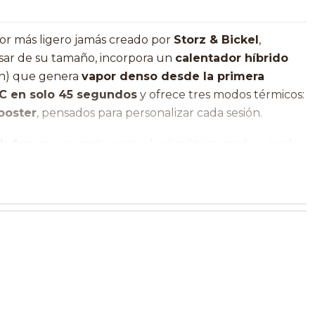
dor más ligero jamás creado por
Storz & Bickel
,
esar de su tamaño, incorpora un
calentador híbrido
ón) que genera
vapor denso desde la primera
°C en solo 45 segundos
y ofrece tres modos térmicos:
ooster
, pensados para personalizar cada sesión.
eb App
que permite control milimétrico grado a grado,
ualizaciones OTA. Fabricado con materiales médicos
ámica de
1,4 cm³
y certificación
UL 8139
, el VEAZY
bilidad y rendimiento profesional. Su carga rápida vía
el
80 % en aproximadamente 40 minutos
. Todo
ficial de 2 años.
os principales
do
: convección + conducción para vapor denso.