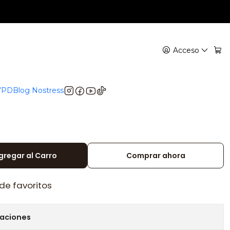
l ultracompacto y potente
or Veazy – Storz & Bickel
Acceso
to y potente
 VPD
Blog Nostress
gregar al Carro
Comprar ahora
 de favoritos
caciones