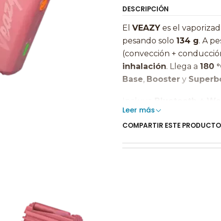
DESCRIPCIÓN
El
VEAZY
es el vaporiza
pesando solo
134 g
. A p
(convección + conducci
inhalación
. Llega a
180 
Base
,
Booster
y
Superb
Incluye
Bluetooth + W
Leer más
ajuste de perfiles y act
COMPARTIR ESTE PRODUCTO
como
PEEK
, cámara cer
garantiza seguridad, dura
USB-C permite alcanzar 
respaldado con garantía o
⭐ Benefici
🔥
Calentador híbri