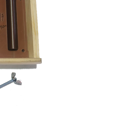
estable.
🛠️ Modo 
El proceso de armado es 
1️⃣ Introduce la var
posición.
2️⃣ Rellena los orific
3️⃣ Utiliza los compa
🔁 Repite los pasos 
4️⃣ Suelta las tuercas
Una vez finalizado el pr
listo para usar.
✅ Benefic
🔥 Permite elaborar 