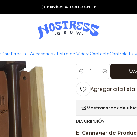
oductos Mi
🔥 Cannagar Productos MI – Herramienta para elab
ENVÍOS A TODO CHILE
|
🔥 Cannagar
Herramienta
artesanales
Parafernalia
Accesorios
Estilo de Vida
Contacto
Controla tu
A
Cantidad
Agregar a la lista
Mostrar stock de ubi
DESCRIPCIÓN
El
Cannagar de Produc