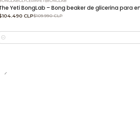
BONGLABGLYCERINYETI
|
BONGLAB
-5%
DESCUENTO
The Yeti BongLab – Bong beaker de glicerina para e
$104.490 CLP
$109.990 CLP
Cantidad