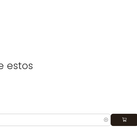
rmatos de 3 y 7 gramos
ple y reutilizable
forme del contenido
montar y limpiar
e estos
écnica
I
nual de puros
ión manual