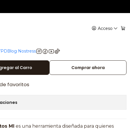
orar puros artesanales
 Productos MI –
Acceso
 para elaborar puros
 VPD
Blog Nostress
gregar al Carro
Comprar ahora
 de favoritos
caciones
tos MI
es una herramienta diseñada para quienes