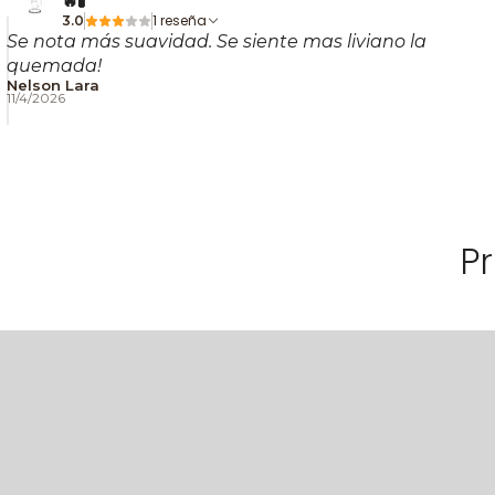
🔥🧪
1 reseña
3.0
Se nota más suavidad. Se siente mas liviano la
quemada!
Nelson Lara
11/4/2026
P