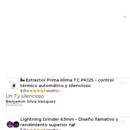
de interesar
o correcto y postcosecha
or sin estrés
as frecuentes
diseñado para un uso manual simple, siguiendo pasos
actado.
🌬️ Extractor Prima Klima TC PK125 – control
térmico automático y silencioso
tamaños?
1 reseña
5.0
Un 7 y silencioso
agars de 3 y 7 gramos.
Benjamin Silva Vasquez
12/2/2024
s son reutilizables y desmontables.
Lightning Grinder 63mm – Diseño llamativo y
rendimiento superior ⚡🌿
1 reseña
5.0