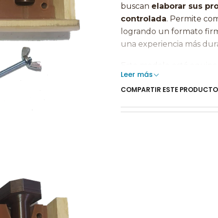
buscan
elaborar sus pr
controlada
. Permite co
logrando un formato firm
una experiencia más dur
Este modelo está equipa
Leer más
gramos
, ofreciendo vers
COMPARTIR ESTE PRODUCTO
formatos más grandes, si
industriales.
🪵 Diseño
funciona
El Cannagar MI funciona
compactadores
, permi
la densidad deseada. El c
compactación según pref