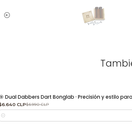
Tambié
-5%
DESCUENTO
🎯 Dual Dabbers Dart Bonglab · Precisión y estilo pa
$6.640 CLP
$6.990 CLP
Cantidad