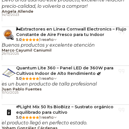
precio-calidad, lo volvería a comprar!
Angela Allende
14/12/2023
🌬️Extractores en Línea Cornwall Electronics – Flujo
Constante de Aire Fresco para tu Indoor
1 reseña
5.0
Buenos productos y excelente atención
Marco Cayumil Caniumil
29/11/2025
Quantum Lite 360 – Panel LED de 360W para
Cultivos Indoor de Alto Rendimiento 🌿
1 reseña
5.0
es un buen producto de talla profesional
Juan Pablo Fuentes
11/10/2025
🌱Light Mix 50 lts BioBizz – Sustrato orgánico
equilibrado para cultivo
1 reseña
5.0
el producto llegó en perfecto estado.
Yoham González Cárdenas