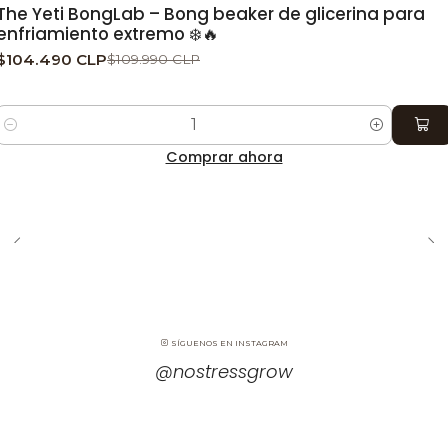
The Yeti BongLab – Bong beaker de glicerina para
enfriamiento extremo ❄️🔥
$104.490 CLP
$109.990 CLP
Cantidad
Comprar ahora
SÍGUENOS EN INSTAGRAM
@nostressgrow