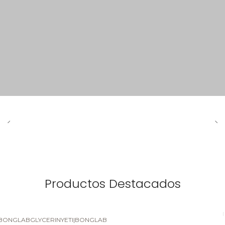
Productos Destacados
BONGLABGLYCERINYETI
|
BONGLAB
-5%
DESCUENTO