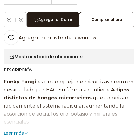
Agregar al Carro
Comprar ahora
Cantidad
Agregar a la lista de favoritos
Mostrar stock de ubicaciones
DESCRIPCIÓN
Funky Fungi
es un complejo de micorrizas premium
desarrollado por BAC. Su fórmula contiene
4 tipos
distintos de hongos micorrícicos
que colonizan
rápidamente el sistema radicular, aumentando la
absorción de agua, fósforo, potasio y minerales
esenciales.
Leer más
Las micorrizas forman una
relación simbiótica
con