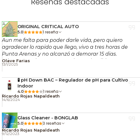
Reseñas destacadas
🛠️
Calidad alemana:
materiales premium y
construcción robusta típica de Storz & Bickel.
🌬️ Vapor suave, puro y
ORIGINAL CRITICAL AUTO
1 reseña
5.0
uniforme
Aun me falta para poder darle vida, pero quiero
agradecer lo rapido que llego, vivo a tres horas de
El Plenty trabaja con un
sistema de calentamiento
Punta Arenas y no alcanzó a demorar 15 dias.
Ademas con hermosos regalos esplendido!!
Olave Farias
por convección total
, es decir, el aire caliente pasa a
13/1/2025
través de la hierba sin contacto directo con
resistencias expuestas. Esto entrega
vapor denso,
🧪 pH Down BAC – Regulador de pH para Cultivo
Indoor
aromático y muy limpio
, reduciendo la posibilidad
1 reseña
4.0
de combustión. Su reconocida
espiral metálica de
Ricardo Rojas Napaldeath
14/6/2024
enfriamiento
baja la temperatura del vapor antes
de llegar a la boquilla, logrando caladas suaves
Glass Cleaner - BONGLAB
incluso en temperaturas altas.
3 reseñas
5.0
🔄 Versatilidad para todo
Ricardo Rojas Napaldeath
9/12/2023