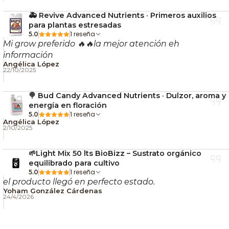
tipo de sesiones
🚑 Revive Advanced Nutrients · Primeros auxilios
para plantas estresadas
Gracias a la
Cámara Reductora de Hierbas
, el
1 reseña
5.0
Plenty se adapta tanto a sesiones grupales como a
Mi grow preferido 🔥🔥la mejor atención eh
momentos más personales. Esta cámara reduce la
información
Angélica López
capacidad a aproximadamente
0,3 g
, optimizando el
22/10/2025
consumo cuando no necesitas usar tanta cantidad.
Además, es
compatible con Cápsulas Monodosis
,
🍭 Bud Candy Advanced Nutrients · Dulzor, aroma y
energía en floración
lo que facilita la limpieza y el cambio rápido entre
1 reseña
5.0
hierbas.
Angélica López
2/10/2025
🧰 Calidad y accesorios
🌱Light Mix 50 lts BioBizz – Sustrato orgánico
incluidos
equilibrado para cultivo
1 reseña
5.0
el producto llegó en perfecto estado.
Como todo producto
Storz & Bickel
, el Plenty
Yoham González Cárdenas
destaca por su
durabilidad, precisión y materiales
24/4/2026
de alta calidad
. Incluye todo lo necesario para
comenzar a vaporizar desde el primer día:
unidad