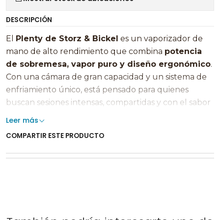
DESCRIPCIÓN
El
Plenty de Storz & Bickel
es un vaporizador de
mano de alto rendimiento que combina
potencia
de sobremesa, vapor puro y diseño ergonómico
.
Con una cámara de gran capacidad y un sistema de
enfriamiento único, está pensado para quienes
buscan sesiones intensas, compartidas y con el sabor
característico de la ingeniería alemana.
Leer más
COMPARTIR ESTE PRODUCTO
Situado entre el
Volcano
y el
Mighty+
, el Plenty
entrega la
potencia del primero
y un formato más
manejable, ideal para usar en casa sin llenar la mesa
de accesorios. Su
cámara de hierbas de 3,4 cm³
permite cargas generosas y un flujo de aire libre,
perfecto para disfrutar en grupo o en sesiones largas
sin estar recargando a cada rato.