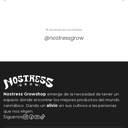
Cultiva sencillo, cultiva Nostress 💚
SÍGUENOS EN INSTAGRAM
@nostressgrow
Nostress Growshop
emerge de la necesidad de tener un
espacio donde encontrar los mejores productos del mundo
cannábico. Dando un
alivio
en sus cultivos a las personas
que nos eligen.
Síguenos