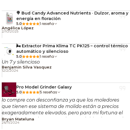
Runtz x Layer Cake produce
cogollos grandes,
🍭 Bud Candy Advanced Nutrients · Dulzor, aroma y
compactos y muy resinosos
, con una estructura
energía en floración
firme y excelente densidad. La abundante presencia
1 reseña
5.0
Angélica López
de tricomas la convierte en una variedad destacada
2/10/2025
para quienes buscan calidad visual y alta
concentración de resina.
🌬️ Extractor Prima Klima TC PK125 – control térmico
automático y silencioso
🍊 Aroma y sabor
1 reseña
5.0
Un 7 y silencioso
Benjamin Silva Vasquez
Su perfil terpénico es complejo e intenso,
12/2/2024
combinando múltiples capas aromáticas:
Pro Model Grinder Galaxy
🍊 Notas cítricas frescas
5 reseñas
5.0
⛽ Toques diésel marcados
lo compre con desconfianza ya que los moledores
🌱 Fondo terroso y herbal
que tienen ese sistema de molido están a precios
🌶️ Matices especiados
exageradamente elevados. pero para mi fortuna el
moledor es exelente, pesado, agradable al tacto , el
Bryan Mateluna
🍍🍉 Acentos de frutas tropicales
26/11/2024
color rosado es aperlado (hermoso), muele con pocos