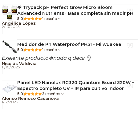
movimientos. le doy 5 estrellas y lo volvería a comprar
El resultado es un sabor persistente, profundo y
🌱 Trypack pH Perfect Grow Micro Bloom
bien equilibrado, ideal para paladares exigentes.
Advanced Nutrients · Base completa sin medir pH
1 reseña
5.0
🧠 Efectos
Angélica López
2/10/2025
Con un contenido de
THC cercano al 27%
, Runtz x
Medidor de Ph Waterproof PH51 - Milwuakee
Layer Cake ofrece un efecto que combina
1 reseña
5.0
estimulación creativa y revitalizante
con una
Exelente producto🍀nada q decir 👌
relajación corporal progresiva
.
Nicolás Valdivia
11/10/2025
Es una genética adecuada tanto para momentos
Panel LED Nanolux RG320 Quantum Board 320W –
creativos como para desconectar sin una sedación
Espectro completo UV + IR para cultivo indoor
excesiva.
3 reseñas
5.0
Alonso Reinoso Casanova
🏷️ Atributos destacados
1/12/2023
Tipo:
Feminizada
Genotipo:
50% Índica / 50% Sativa
Producción:
Muy alta