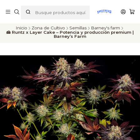
ENVÍOS A TODO CHILE
Inicio
Zona de Cultivo
Semillas
Barney's farm
🍰 Runtz x Layer Cake – Potencia y producción premium |
Barney’s Farm