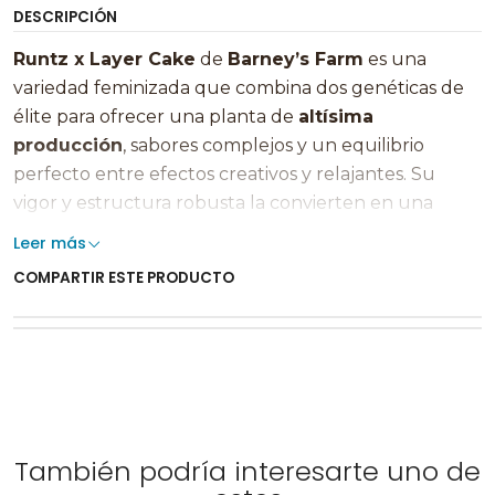
DESCRIPCIÓN
Runtz x Layer Cake
de
Barney’s Farm
es una
variedad feminizada que combina dos genéticas de
élite para ofrecer una planta de
altísima
producción
, sabores complejos y un equilibrio
perfecto entre efectos creativos y relajantes. Su
vigor y estructura robusta la convierten en una
opción ideal tanto para cultivo indoor como outdoor.
Leer más
COMPARTIR ESTE PRODUCTO
Esta genética destaca por su desarrollo potente, su
capacidad para formar cogollos densos cubiertos de
resina y por mantener una calidad aromática
sobresaliente incluso en cosechas abundantes.
🌱 Comportamiento en
cultivo
También podría interesarte uno de