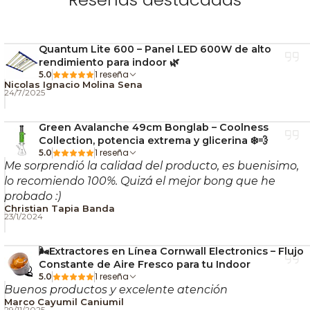
un toque
skunky
que se funde con su base cremosa
y floral. Al fumarla entrega un sabor suave y dulce
Quantum Lite 600 – Panel LED 600W de alto
con final afrutado que invita a seguir disfrutando. 😋
rendimiento para indoor 🌿
⚡ Efectos
1 reseña
5.0
Nicolas Ignacio Molina Sena
24/7/2025
Su
alto THC (20–25 %)
se traduce en un efecto
Green Avalanche 49cm Bonglab – Coolness
potente y versátil 💥. Dependiendo del fenotipo,
Collection, potencia extrema y glicerina ❄️💨
puede ser más
energética y mental
o más
relajante
1 reseña
5.0
Me sorprendió la calidad del producto, es buenisimo,
y física
. A dosis moderadas produce
euforia y
lo recomiendo 100%. Quizá el mejor bong que he
bienestar
duraderos; a dosis altas, una ligera
probado :)
somnolencia ideal para cerrar el día. Perfecta para
Christian Tapia Banda
23/1/2024
quienes buscan un balance entre placer y
productividad 🌈.
🌬️Extractores en Línea Cornwall Electronics – Flujo
📋 Características
Constante de Aire Fresco para tu Indoor
1 reseña
5.0
principales
Buenos productos y excelente atención
Marco Cayumil Caniumil