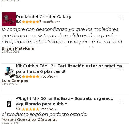
29/11/2025
🧬
Genotipo:
Híbrido (THC Bomb × Critical
Orange Punch × Bubba Island Kush)
Pro Model Grinder Galaxy
🔥
THC:
20–25 %
5 reseñas
5.0
🌸
Aromas:
afrutado, floral, terroso y skunk
lo compre con desconfianza ya que los moledores
⚡
Efectos:
eufórico, energético y relajante físico
que tienen ese sistema de molido están a precios
exageradamente elevados. pero para mi fortuna el
🕐
Floración:
8–9 semanas
moledor es exelente, pesado, agradable al tacto , el
Bryan Mateluna
🌾
Rendimiento:
500 g/m² (interior) · hasta 750
26/11/2024
color rosado es aperlado (hermoso), muele con pocos
g/planta (exterior)
movimientos. le doy 5 estrellas y lo volvería a comprar
Kit Cultivo Fácil 2 – Fertilización exterior práctica
📘 Conoce más sobre la marca detrás de esta
para hasta 6 plantas 🌿
1 reseña
5.0
genética en el blog
Dutch Passion: un legado que
Luis Campos
21/10/2025
cambió el cultivo de cannabis para siempre
.
💚 Cultiva sencillo, cultiva NOSTRESS.
🌱Light Mix 50 lts BioBizz – Sustrato orgánico
equilibrado para cultivo
1 reseña
5.0
el producto llegó en perfecto estado.
Yoham González Cárdenas
24/4/2026