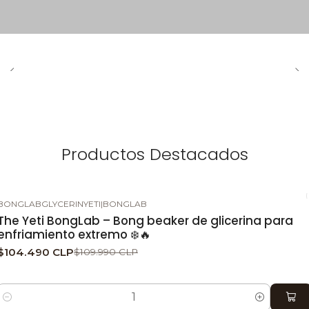
Productos Destacados
BONGLABGLYCERINYETI
|
BONGLAB
-5%
DESCUENTO
The Yeti BongLab – Bong beaker de glicerina para
enfriamiento extremo ❄️🔥
$104.490 CLP
$109.990 CLP
Cantidad