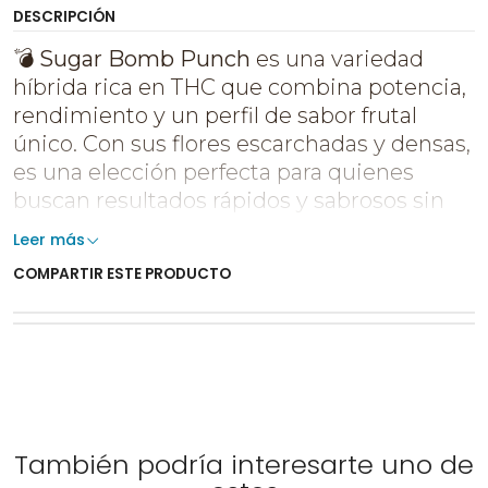
DESCRIPCIÓN
💣
Sugar Bomb Punch
es una variedad
híbrida rica en THC que combina potencia,
rendimiento y un perfil de sabor frutal
único. Con sus flores escarchadas y densas,
es una elección perfecta para quienes
buscan resultados rápidos y sabrosos sin
complicaciones. 💚
Leer más
🌱 Cultivo
COMPARTIR ESTE PRODUCTO
Sugar Bomb Punch crece
robusta y uniforme
, con
una cola central dominante y ramas laterales
gruesas que sostienen flores pesadas. Su
floración
dura 8–9 semanas
y produce
más de 500 g/m²
en
interior, llegando hasta
750 g/planta
en exterior 🌞.
También podría interesarte uno de
Prefiere temperaturas entre 24–27 °C y una HR