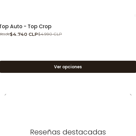
-5%
DESCUENTO
Top Auto - Top Crop
$4.740 CLP
$4.990 CLP
desde
Ver opciones
Reseñas destacadas