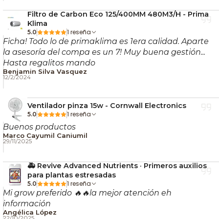
Filtro de Carbon Eco 125/400MM 480M3/H - Prima
Klima
1 reseña
5.0
Ficha! Todo lo de primaklima es 1era calidad. Aparte
la asesoría del compa es un 7! Muy buena gestión...
Hasta regalitos mando
Benjamin Silva Vasquez
12/2/2024
Ventilador pinza 15w - Cornwall Electronics
1 reseña
5.0
Buenos productos
Marco Cayumil Caniumil
29/11/2025
🚑 Revive Advanced Nutrients · Primeros auxilios
para plantas estresadas
1 reseña
5.0
Mi grow preferido 🔥🔥la mejor atención eh
información
Angélica López
22/10/2025