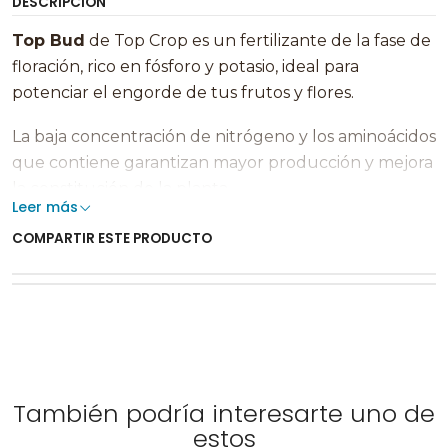
DESCRIPCIÓN
Top Bud
de Top Crop es un fertilizante de la fase de
floración, rico en fósforo y potasio, ideal para
potenciar el engorde de tus frutos y flores.
La baja concentración de nitrógeno y los aminoácidos
que contiene garantizan mayor producción y mejora
la constitución de la planta.
Leer más
Si quieres un remate que garantice la excelencia en
COMPARTIR ESTE PRODUCTO
tus cosechas
Top Bud
es la apuesta ganadora.
También podría interesarte uno de
estos