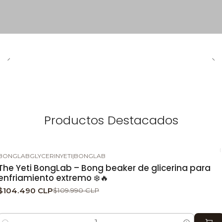
Productos Destacados
BONGLABGLYCERINYETI
|
BONGLAB
-5%
DESCUENTO
The Yeti BongLab – Bong beaker de glicerina para
enfriamiento extremo ❄️🔥
$104.490 CLP
$109.990 CLP