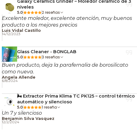
Además, un sistema de extracción correctamente
Galaxy Ceramics Grinder – Moledor cerámico de 3
niveles
dimensionado contribuye al control de temperatura,
2 reseñas
5.0
humedad y renovación de aire dentro del cultivo.
Excelente moledor, excelente atención, muy buenos
producto a los mejores precios
Si quieres profundizar en este tema, revisa estas
Luis Vidal Castillo
14/12/2023
guías de Nostress:
👉
Cómo controlar el olor en indoor
Glass Cleaner - BONGLAB
3 reseñas
5.0
👉
Importancia de la ventilación
Buen producto, deja la parafernalia de borosilicato
👉
Qué es el VPD y cómo usarlo
como nueva.
🏠 Ideal para Carpas y
Angela Allende
6/8/2024
Sistemas de Extracción
🌬️ Extractor Prima Klima TC PK125 – control térmico
Medianos
automático y silencioso
1 reseña
5.0
Un 7 y silencioso
Su capacidad de 425 m³/h permite trabajar con
Benjamin Silva Vasquez
extractores de caudal similar, siendo una excelente
12/2/2024
opción para carpas medianas y sistemas donde se