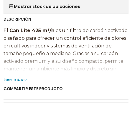
Mostrar stock de ubicaciones
DESCRIPCIÓN
El
Can Lite 425 m³/h
es un filtro de carbón activado
diseñado para ofrecer un control eficiente de olores
en cultivos indoor y sistemas de ventilación de
tamaño pequeño a mediano. Gracias a su carbón
activado premium y a su diseño compacto, permite
mantener un ambiente más limpio y discreto sin
afectar significativamente el flujo de aire del sistema.
Leer más
🌱🛡️
COMPARTIR ESTE PRODUCTO
Su capacidad de filtrado de
425 m³/h
lo convierte en
una excelente alternativa para carpas de cultivo y
espacios que requieren una mayor capacidad de
purificación de aire. El carbón activado captura y
neutraliza las moléculas responsables de los olores