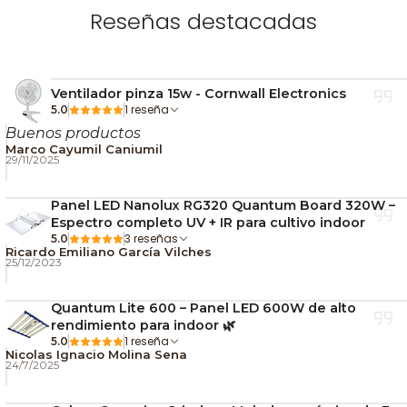
y 125 mm.
Reseñas destacadas
🎒 Construcción ligera y fácil de instalar.
🌱 Ideal para cultivos indoor pequeños y
medianos.
Ventilador pinza 15w - Cornwall Electronics
⏳ Alto rendimiento y larga vida útil.
1 reseña
5.0
Buenos productos
🌱 ¿Por Qué Utilizar un
Marco Cayumil Caniumil
29/11/2025
Filtro de Carbón
Activado?
Panel LED Nanolux RG320 Quantum Board 320W –
Espectro completo UV + IR para cultivo indoor
3 reseñas
5.0
El carbón activado posee millones de microporos
Ricardo Emiliano García Vilches
25/12/2023
capaces de retener partículas y compuestos
responsables de los olores. Esto permite que el aire
Quantum Lite 600 – Panel LED 600W de alto
expulsado por el sistema de extracción salga mucho
rendimiento para indoor 🌿
1 reseña
5.0
más limpio, ayudando a mantener un entorno más
Nicolas Ignacio Molina Sena
discreto y profesional.
24/7/2025