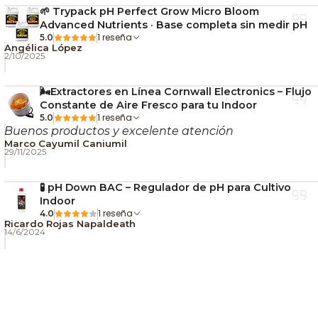
equilibra la experiencia y deja una sensación
🌱 Trypack pH Perfect Grow Micro Bloom
persistente en boca.
Advanced Nutrients · Base completa sin medir pH
1 reseña
5.0
🌱 Comportamiento en
Angélica López
2/10/2025
cultivo
🌬️Extractores en Línea Cornwall Electronics – Flujo
Constante de Aire Fresco para tu Indoor
En interior, Super OG Kush completa su floración en
1 reseña
5.0
aproximadamente
55 días
, ofreciendo cogollos
Buenos productos y excelente atención
Marco Cayumil Caniumil
compactos, pesados y muy resinosos. En exterior
29/11/2025
puede alcanzar gran tamaño y entregar
producciones generosas si dispone de buen sustrato
🧪 pH Down BAC – Regulador de pH para Cultivo
y exposición solar.
Indoor
1 reseña
4.0
Ricardo Rojas Napaldeath
Es una variedad agradecida, estable y predecible,
14/6/2024
ideal tanto para cultivadores intermedios como
avanzados que buscan resultados consistentes.
📘 Te puede interesar