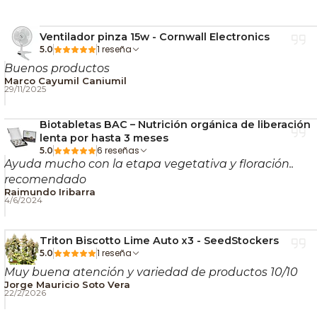
planta tan atractiva visualmente como productiva.
Ventilador pinza 15w - Cornwall Electronics
🧠 Efectos
1 reseña
5.0
Buenos productos
El efecto de Super OG Kush FEM es
narcótico,
Marco Cayumil Caniumil
29/11/2025
corporal y profundamente relajante
. Ideal para
cerrar el día, reducir tensión acumulada y favorecer
Biotabletas BAC – Nutrición orgánica de liberación
estados de calma prolongada.
lenta por hasta 3 meses
6 reseñas
5.0
Ayuda mucho con la etapa vegetativa y floración..
Su potencia la hace especialmente adecuada para
recomendado
usuarios con experiencia o para quienes buscan un
Raimundo Iribarra
efecto intenso sin componente estimulante.
4/6/2024
🍋 Aroma y sabor
Triton Biscotto Lime Auto x3 - SeedStockers
1 reseña
5.0
Su perfil organoléptico está claramente marcado
Muy buena atención y variedad de productos 10/10
por su linaje OG Kush. Predominan los
aromas a
Jorge Mauricio Soto Vera
22/2/2026
gasolina
, acompañados de un
sabor cítrico
que