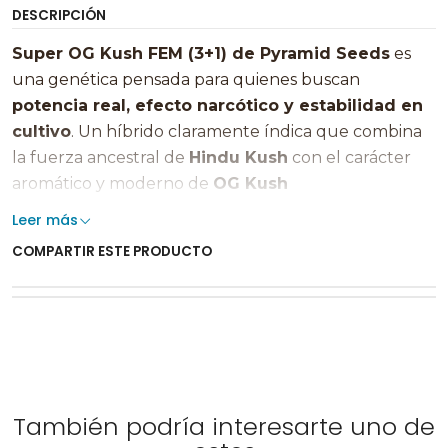
DESCRIPCIÓN
Super OG Kush FEM (3+1) de Pyramid Seeds
es
una genética pensada para quienes buscan
potencia real, efecto narcótico y estabilidad en
cultivo
. Un híbrido claramente índica que combina
la fuerza ancestral de
Hindu Kush
con el carácter
aromático y moderno de
OG Kush
estadounidense
.
Leer más
COMPARTIR ESTE PRODUCTO
Es una variedad ideal para el final del día, con un
efecto corporal intenso, relajante y duradero,
acompañada de un perfil aromático clásico que
mezcla
gasolina y notas cítricas
.
⭐ Beneficios principales
También podría interesarte uno de
🌙
Efecto narcótico profundo
, ideal para
descanso y desconexión