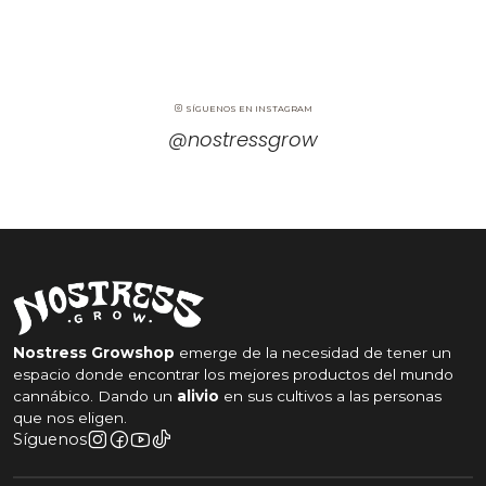
Nostress
En Nostress comercializamos únicamente
semillas
originales de Pyramid Seeds
, provenientes de
SÍGUENOS EN INSTAGRAM
distribuidores oficiales. Compra segura, asesoría
@nostressgrow
gratuita y envíos a todo Chile para que tu cultivo
parta bien desde el primer día.
Cultiva sencillo, cultiva Nostress.
Nostress Growshop
emerge de la necesidad de tener un
espacio donde encontrar los mejores productos del mundo
cannábico. Dando un
alivio
en sus cultivos a las personas
que nos eligen.
Síguenos