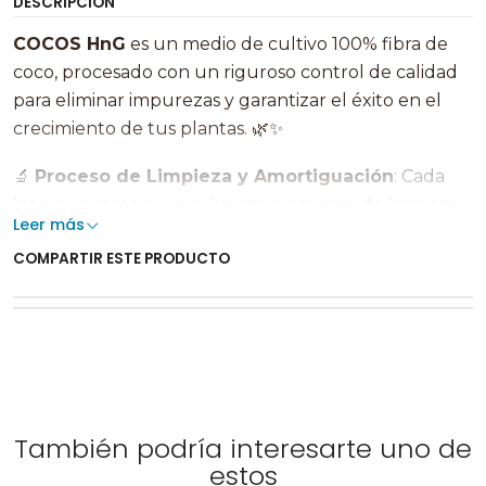
DESCRIPCIÓN
COCOS HnG
es un medio de cultivo 100% fibra de
coco, procesado con un riguroso control de calidad
para eliminar impurezas y garantizar el éxito en el
crecimiento de tus plantas. 🌿✨
🔬
Proceso de Limpieza y Amortiguación
: Cada
lote se somete a un exhaustivo proceso de limpieza,
Leer más
eliminando cualquier impureza para asegurar un
COMPARTIR ESTE PRODUCTO
entorno de cultivo limpio y saludable. 🧼🌍
💯
100 Años de Experiencia
: Con más de 100 años
de experiencia en la producción de medios para
cultivadores comerciales en los Países Bajos,
COCOS
HnG
es sinónimo de calidad y confianza. 🇳🇱👩‍🔬
🔬
También podría interesarte uno de
Control de Calidad de Clase Mundial
: Gracias a
estos
nuestros laboratorios avanzados, garantizamos una