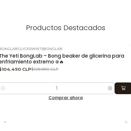
Productos Destacados
BONGLABGLYCERINYETI
|
BONGLAB
-5%
DESCUENTO
The Yeti BongLab – Bong beaker de glicerina para
enfriamiento extremo ❄️🔥
$104.490 CLP
$109.990 CLP
Cantidad
Comprar ahora