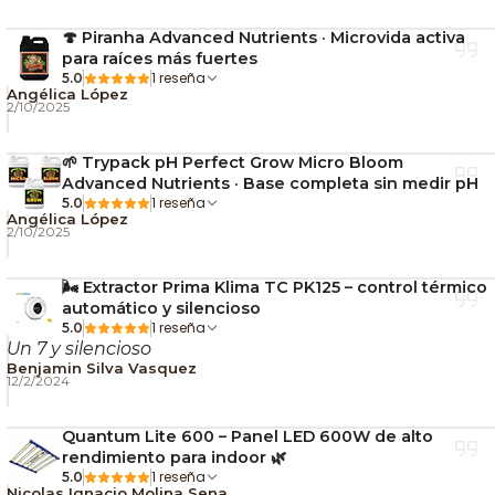
🍄 Piranha Advanced Nutrients · Microvida activa
para raíces más fuertes
1 reseña
5.0
Angélica López
2/10/2025
🌱 Trypack pH Perfect Grow Micro Bloom
Advanced Nutrients · Base completa sin medir pH
1 reseña
5.0
Angélica López
2/10/2025
🌬️ Extractor Prima Klima TC PK125 – control térmico
automático y silencioso
1 reseña
5.0
Un 7 y silencioso
Benjamin Silva Vasquez
12/2/2024
Quantum Lite 600 – Panel LED 600W de alto
rendimiento para indoor 🌿
1 reseña
5.0
Nicolas Ignacio Molina Sena