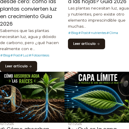
desde cero: cómo las
a las hojas? Guia 2026
plantas convierten luz
Las plantas necesitan luz, agua
y nutrientes, pero existe otro
en crecimiento Guia
elemento imprescindible que
2026
muchas...
Sabemos que las plantas
Blog
Post
nutrientes
Clima
necesitan luz, agua y dióxido
de carbono, pero ¿qué hacen
Leer artículo
realmente con e...
Blog
Post
Luz
Fotosintesis
Leer artículo
10/7/2026
10/7/2026