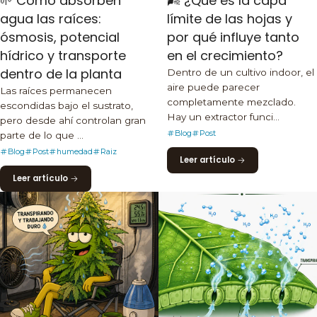
🌱 Cómo absorben
🌬️ ¿Qué es la capa
agua las raíces:
límite de las hojas y
ósmosis, potencial
por qué influye tanto
hídrico y transporte
en el crecimiento?
dentro de la planta
Dentro de un cultivo indoor, el
aire puede parecer
Las raíces permanecen
completamente mezclado.
escondidas bajo el sustrato,
Hay un extractor funci...
pero desde ahí controlan gran
Blog
Post
parte de lo que ...
Blog
Post
humedad
Raiz
Leer artículo
Leer artículo