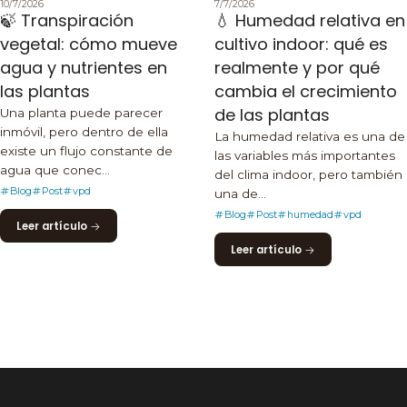
10/7/2026
7/7/2026
🍃 Transpiración
💧 Humedad relativa en
vegetal: cómo mueve
cultivo indoor: qué es
agua y nutrientes en
realmente y por qué
las plantas
cambia el crecimiento
de las plantas
Una planta puede parecer
inmóvil, pero dentro de ella
La humedad relativa es una de
existe un flujo constante de
las variables más importantes
agua que conec...
del clima indoor, pero también
Blog
Post
vpd
una de...
Blog
Post
humedad
vpd
Leer artículo
Leer artículo