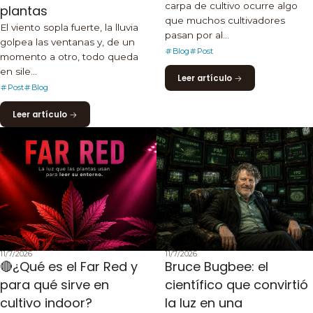
carpa de cultivo ocurre algo
plantas
que muchos cultivadores
El viento sopla fuerte, la lluvia
pasan por al...
golpea las ventanas y, de un
Blog
Post
momento a otro, todo queda
en sile...
Leer artículo
Post
Blog
Leer artículo
11/7/2026
11/7/2026
🔴¿Qué es el Far Red y
Bruce Bugbee: el
para qué sirve en
científico que convirtió
cultivo indoor?
la luz en una