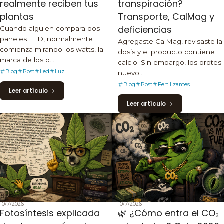
realmente reciben tus
transpiración?
plantas
Transporte, CalMag y
deficiencias
Cuando alguien compara dos
paneles LED, normalmente
Agregaste CalMag, revisaste la
comienza mirando los watts, la
dosis y el producto contiene
marca de los d...
calcio. Sin embargo, los brotes
Blog
Post
Led
Luz
nuevo...
Blog
Post
Fertilizantes
Leer artículo
Leer artículo
10/7/2026
10/7/2026
Fotosíntesis explicada
🌿 ¿Cómo entra el CO₂