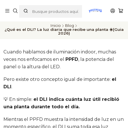
ENVÍOS A TODO CHILE
Inicio
Blog
¿Qué es el DLI? La luz diaria que recibe una planta ☀️(Guia
2026)
Cuando hablamos de iluminación indoor, muchas
veces nos enfocamos en el
PPFD
, la potencia del
panel o la altura del LED.
Pero existe otro concepto igual de importante:
el
DLI
.
💡 En simple:
el DLI indica cuánta luz útil recibió
una planta durante todo el día.
Mientras el PPFD muestra la intensidad de luz en un
momento específico, el DLI suma toda esa luz