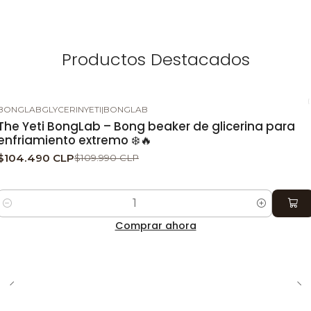
Productos Destacados
BONGLABGLYCERINYETI
|
BONGLAB
-5%
DESCUENTO
The Yeti BongLab – Bong beaker de glicerina para
enfriamiento extremo ❄️🔥
$104.490 CLP
$109.990 CLP
¿De dónde provienen las
Cantidad
semillas Triton Biscotto
Comprar ahora
Lime Fem?
Cuando nuestros breeders idearon esta genética,
tenían en mente crear el cruce perfecto entre dos