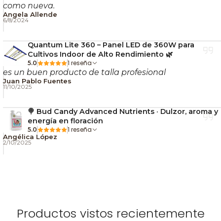
como nueva.
Angela Allende
6/8/2024
Quantum Lite 360 – Panel LED de 360W para
Cultivos Indoor de Alto Rendimiento 🌿
1 reseña
5.0
es un buen producto de talla profesional
Juan Pablo Fuentes
11/10/2025
🍭 Bud Candy Advanced Nutrients · Dulzor, aroma y
Semillas de cannabis
energía en floración
1 reseña
5.0
Triton Biscotto Lime Fem
Angélica López
2/10/2025
La variedad feminizada Triton Biscotto Lime es un
híbrido bendecido por un linaje cinco estrellas. Por
ello, no pudimos más que incluir esta joya en nuestra
categoría Seedstockers Superior, donde agrupamos
Productos vistos recientemente
aquellas variedades que, por un motivo u otro,